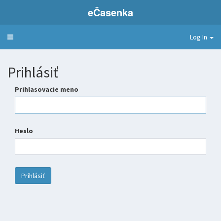
e
Časenka
Log In
Toggle
navigation
Prihlásiť
Prihlasovacie meno
Heslo