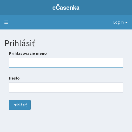
e
Časenka
Log In
Toggle
navigation
Prihlásiť
Prihlasovacie meno
Heslo