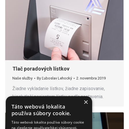
Tlač poradových lístkov
Naše služby
By
Ľuboslav Lehocký
2. novembra 2019
Žiadne vykladanie lístkov, žiadne zapisovanie,
kiosk tlačí pacientom lístky podľa nastavenia.
×
Táto webová lokalita
používa súbory cookie.
Táto webová lokalita používa súbory cookie
na zlepšenie používateľskej skúsenosti.