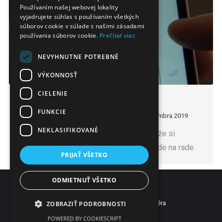
Používaním našej webovej lokality
vyjadrujete súhlas s používaním všetkých
súborov cookie v súlade s našimi zásadami
používania súborov cookie.
Prečítať viac
NEVYHNUTNE POTREBNÉ
VÝKONNOSŤ
CIELENIE
SMS služba pre pacientov
FUNKCIE
Naše služby
By
Ľuboslav Lehocký
12. septembra 2019
NEKLASIFIKOVANÉ
Ak pacient zistí, že bude čakať dlho, môže si
zaplatiť SMS privolanie predtým ako bude na rade.
PRIJAŤ VŠETKO
ODMIETNUŤ VŠETKO
Som lekár
Som pacient
Web vytvorilo
Novinky
Pomoc
Kariéra
ZOBRAZIŤ PODROBNOSTI
Reklama
Kontakt
POWERED BY COOKIESCRIPT