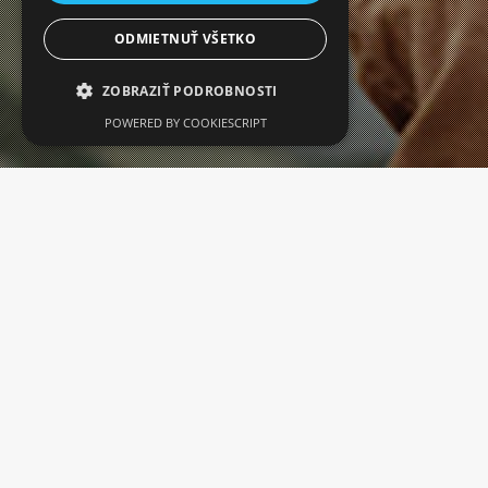
ODMIETNUŤ VŠETKO
ZOBRAZIŤ PODROBNOSTI
POWERED BY COOKIESCRIPT
Vaša moderná čakáreň
Všetky služby jednoducho a rýchlo cez telefón či
internet
Vybavte si svoj recept (e-recept) cez internet alebo mobil.