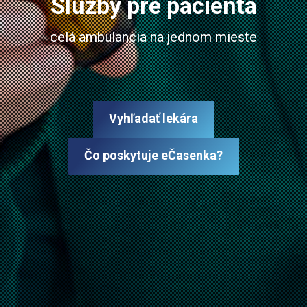
Služby pre pacienta
celá ambulancia na jednom mieste
Vyhľadať lekára
Čo poskytuje eČasenka?