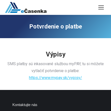
Potvrdenie o platbe
Výpisy
SMS platby sú inkasované službou myPAY, tu si môžete
vytlačiť potvrdenie o platbe:
https://www.mypay.sk/vypisy/
Kontaktujte nás