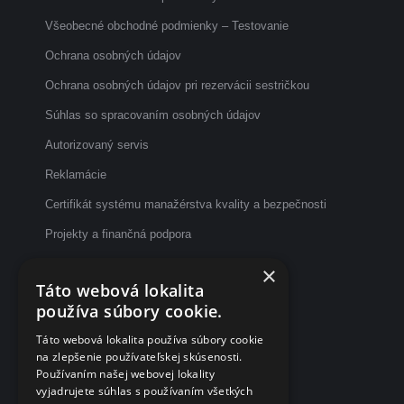
Všeobecné obchodné podmienky – Testovanie
Ochrana osobných údajov
Ochrana osobných údajov pri rezervácii sestričkou
Súhlas so spracovaním osobných údajov
Autorizovaný servis
Reklamácie
Certifikát systému manažérstva kvality a bezpečnosti
Projekty a finančná podpora
Etický kódex
×
Táto webová lokalita
Dotazník spokojnosti po vyšetrení
používa súbory cookie.
Fakturačné údaje
Táto webová lokalita používa súbory cookie
na zlepšenie používateľskej skúsenosti.
eČasenka s.r.o.
Používaním našej webovej lokality
vyjadrujete súhlas s používaním všetkých
Svätoplukova 2