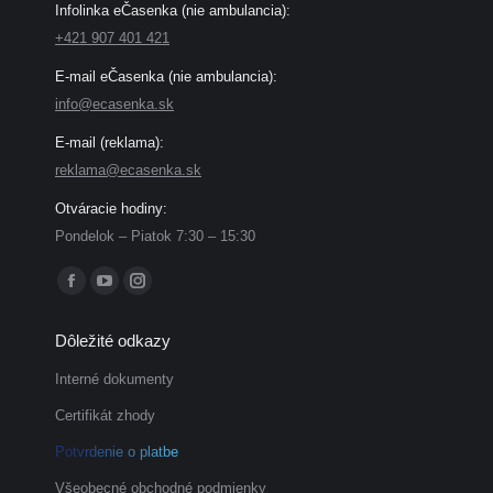
Infolinka eČasenka (nie ambulancia):
+421 907 401 421
E-mail eČasenka (nie ambulancia):
info@ecasenka.sk
E-mail (reklama):
reklama@ecasenka.sk
Otváracie hodiny:
Pondelok – Piatok 7:30 – 15:30
Find us on:
Facebook
YouTube
Instagram
page
page
page
Dôležité odkazy
opens
opens
opens
in
in
in
Interné dokumenty
new
new
new
Certifikát zhody
window
window
window
Potvrdenie o platbe
Všeobecné obchodné podmienky