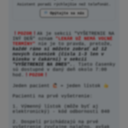
Asistent poradí rýchlejšie než telefonát.
 Opýtajte sa nás
POZOR
Ak je sekcii "VYŠETRENIE NA 
INÝ DEŇ" oznam 
"LEKÁR UŽ NEMÁ VOĽNÉ 
TERMÍNY"
 nie je to pravda, pretože, 
každé ráno si môžete zobrať až 12 
nových časeniek (čísla 1-3 len v 
kiosku v čakárni) v sekcii 
"VYŠETRENIE NA DNES".
. Tieto časenky 
sú dostupné v daný deň okolo 7:00 
hod.
POZOR
Jeden pacient 
 = jeden lístok 
Pacienti na prvé vyšetrenie:

1. Výmenný lístok (môže byť aj 
elektronický) - kód odbornosti 040

2. Dospelí prichádzajú na prvé 
vyšetrenie zvyčajne nalačno, avšak 