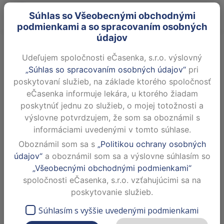
Súhlas so Všeobecnými obchodnými
podmienkami a so spracovaním osobných
údajov
MUDr. Radovan Košturiak,
PhD.
Udeľujem spoločnosti eČasenka, s.r.o. výslovný
„Súhlas so spracovaním osobných údajov“
pri
Ambulancia klinickej imunológie a
alergológie
poskytovaní služieb, na základe ktorého spoločnosť
eČasenka informuje lekára, u ktorého žiadam
Dnes neordinuje
poskytnúť jednu zo služieb, o mojej totožnosti a
výslovne potvrdzujem, že som sa oboznámil s
Poliklinika Klokočina Hviezdoslavova tr. 1,
informáciami uvedenými v tomto súhlase.
94905 Nitra
Oboznámil som sa s
„Politikou ochrany osobných
ZOBRAZIŤ NA MAPE
údajov“
a oboznámil som sa a výslovne súhlasím so
„Všeobecnými obchodnými podmienkami“
spoločnosti eČasenka, s.r.o. vzťahujúcimi sa na
Dovolenka od 27.07.2026 do 07.08.2026
poskytovanie služieb.
Súhlasím s vyššie uvedenými podmienkami