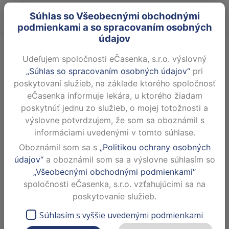
Súhlas so Všeobecnými obchodnými
podmienkami a so spracovaním osobných
údajov
MUDr. Laura Švecová -
Všeobecná ambulancia -
Udeľujem spoločnosti eČasenka, s.r.o. výslovný
LEKÁR
„Súhlas so spracovaním osobných údajov“
pri
poskytovaní služieb, na základe ktorého spoločnosť
Všeobecná ambulancia pre
dospelých
eČasenka informuje lekára, u ktorého žiadam
poskytnúť jednu zo služieb, o mojej totožnosti a
výslovne potvrdzujem, že som sa oboznámil s
Dnes neordinuje
informáciami uvedenými v tomto súhlase.
Námestie hrdinov 15/11, 934 01 Levice
Oboznámil som sa s
„Politikou ochrany osobných
ZOBRAZIŤ NA MAPE
údajov“
a oboznámil som sa a výslovne súhlasím so
„Všeobecnými obchodnými podmienkami“
spoločnosti eČasenka, s.r.o. vzťahujúcimi sa na
DOVOLENKA 24.07-31.07.2026 Akútne
poskytovanie služieb.
stavy vybavuje :MUDr. Sklenárová E. ,
Adato-Šafáriková 1, Levice, telef. kontakt 036/202
Súhlasím s vyššie uvedenými podmienkami
1300, 0907/116 320. 3.8-7.8.2026 Akútne stavy