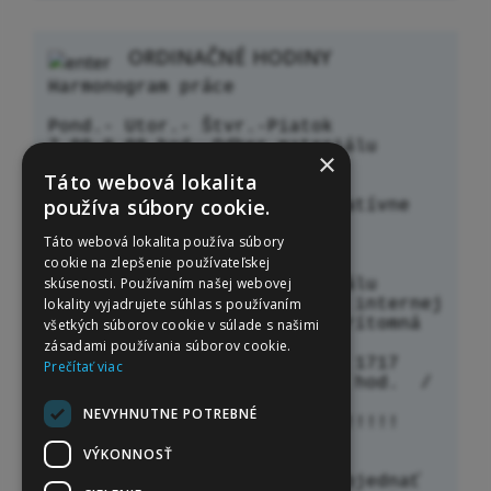
ORDINAČNÉ HODINY
Harmonogram práce 

Pond.- Utor.- Štvr.-Piatok

7,00-8,00 hod. Odber materiálu

×
8,00-12,30 hod. Vyšetrenia

Táto webová lokalita
12,30-13,00 OBED

používa súbory cookie.
13,00 -15,30 hod. Administratívne 
výkony

Táto webová lokalita používa súbory
cookie na zlepšenie používateľskej
Streda

skúsenosti. Používaním našej webovej
7,00-8,00 hod. Odber materiálu

lokality vyjadrujete súhlas s používaním
8,00-12,00 hod. Pracujeme v internej 
ambulancii, sestra v amb. prítomná

všetkých súborov cookie v súlade s našimi
zásadami používania súborov cookie.
Telefónny kontakt : 036/622 1717 

Prečítať viac
/ volať v čase 9,00 - 12,30 hod.  /

NEVYHNUTNE POTREBNÉ
    !!!!!! Dôležitý oznam !!!!!! 

AKÚTNE STAVY VYBAVÍME BEZ 
VÝKONNOSŤ
OBJEDNANIA.

V prípade , že sa neviete objednať  