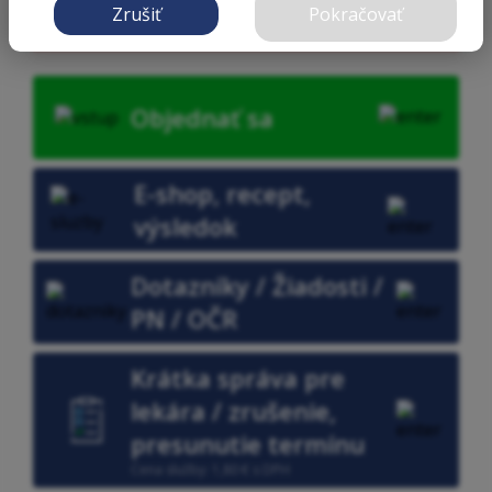
vybavuje :MUDr. Budayová S., sv.Michala 32,Levice,
Zrušiť
Pokračovať
telef. kontakt 036/6312210
Objednať sa
E-shop, recept,
výsledok
Dotazníky / Žiadosti /
PN / OČR
Krátka správa pre
lekára / zrušenie,
presunutie termínu
Cena služby: 1,80 € s DPH