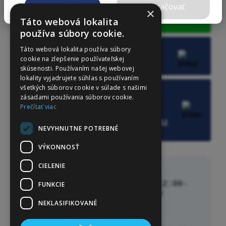
Zrušiť
Pokračovať
×
Objednať sa
Táto webová lokalita
používa súbory cookie.
E-shop, recept,
Táto webová lokalita používa súbory
cookie na zlepšenie používateľskej
výsledok
skúsenosti. Používaním našej webovej
lokality vyjadrujete súhlas s používaním
všetkých súborov cookie v súlade s našimi
Krátka správa pre
zásadami používania súborov cookie.
lekára / zrušenie,
Prečítať viac
presunutie termínu
NEVYHNUTNE POTREBNÉ
Cena služby: 1,80 € s DPH
VÝKONNOSŤ
CIELENIE
ORDINAČNÉ HODINY
Pondelok: 07:00-11:30 || 12:00-
FUNKCIE
17:00 Preventívne prehliadky

NEKLASIFIKOVANÉ
Utorok:   07:00-12:30 
