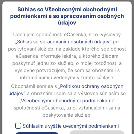
Súhlas so Všeobecnými obchodnými
podmienkami a so spracovaním osobných
údajov
MUDr. Michaela
Bartakovičová
Udeľujem spoločnosti eČasenka, s.r.o. výslovný
„Súhlas so spracovaním osobných údajov“
pri
Všeobecná ambulancia pre
dospelých
poskytovaní služieb, na základe ktorého spoločnosť
eČasenka informuje lekára, u ktorého žiadam
Dnes neordinuje
poskytnúť jednu zo služieb, o mojej totožnosti a
výslovne potvrdzujem, že som sa oboznámil s
P. Dobšinského 4380, 97901 Rimavská
informáciami uvedenými v tomto súhlase.
Sobota
Oboznámil som sa s
„Politikou ochrany osobných
ZOBRAZIŤ NA MAPE
údajov“
a oboznámil som sa a výslovne súhlasím so
„Všeobecnými obchodnými podmienkami“
spoločnosti eČasenka, s.r.o. vzťahujúcimi sa na
Dovolenka od 24.8.- 28.8.2026
poskytovanie služieb.
Dovolenka od 24.08.2026 do 28.08.2026
Súhlasím s vyššie uvedenými podmienkami