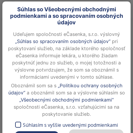
Súhlas so Všeobecnými obchodnými
podmienkami a so spracovaním osobných
údajov
MUDr. Petra Itze - LEKÁR
Všeobecná ambulancia pre
Udeľujem spoločnosti eČasenka, s.r.o. výslovný
dospelých
„Súhlas so spracovaním osobných údajov“
pri
poskytovaní služieb, na základe ktorého spoločnosť
eČasenka informuje lekára, u ktorého žiadam
Dnes neordinuje
poskytnúť jednu zo služieb, o mojej totožnosti a
Poliklinika Ružinov Ružinovská 10, 82007
výslovne potvrdzujem, že som sa oboznámil s
Bratislava - mestská časť Ružinov
informáciami uvedenými v tomto súhlase.
ZOBRAZIŤ NA MAPE
Oboznámil som sa s
„Politikou ochrany osobných
údajov“
a oboznámil som sa a výslovne súhlasím so
„Všeobecnými obchodnými podmienkami“
Aktuálne neprítomnosti na www.framedic.sk.
spoločnosti eČasenka, s.r.o. vzťahujúcimi sa na
Dovolenka od 17.08.2026 do 21.08.2026
poskytovanie služieb.
Súhlasím s vyššie uvedenými podmienkami