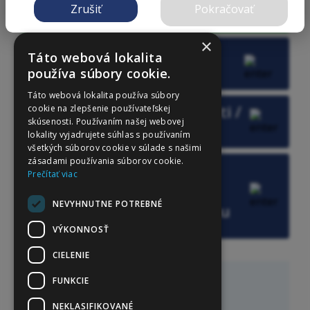
Objednať sa
Zrušiť
Pokračovať
×
E-shop, recept,
Táto webová lokalita
výsledok
používa súbory cookie.
Táto webová lokalita používa súbory
Dotazníky / Žiadosti /
cookie na zlepšenie používateľskej
skúsenosti. Používaním našej webovej
PN / OČR
lokality vyjadrujete súhlas s používaním
všetkých súborov cookie v súlade s našimi
zásadami používania súborov cookie.
Krátka správa pre
Prečítať viac
lekára / zrušenie,
NEVYHNUTNE POTREBNÉ
presunutie termínu
Cena služby: 1,80 € s DPH
VÝKONNOSŤ
CIELENIE
ORDINAČNÉ HODINY
FUNKCIE
Pondelok: 08:00 - 15:00  

NEKLASIFIKOVANÉ
Utorok:   08:00 - 15:00
