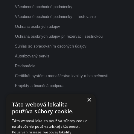
Všeobecné obchodné podmienky
Všeobecné obchodné podmienky – Testovanie
Ochrana osobných údajov
Ochrana osobných údajov pri rezervácii sestričkou
Súhlas so spracovaním osobných údajov
Autorizovaný servis
Reklamácie
Certifikát systému manažérstva kvality a bezpečnosti
Projekty a finančná podpora
Etický kódex
×
Táto webová lokalita
Dotazník spokojnosti po vyšetrení
používa súbory cookie.
Fakturačné údaje
Táto webová lokalita používa súbory cookie
na zlepšenie používateľskej skúsenosti.
eČasenka s.r.o.
Používaním našej webovej lokality