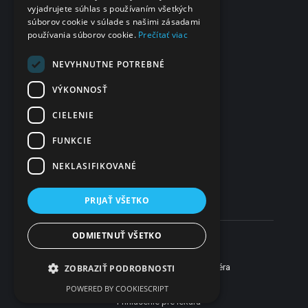
vyjadrujete súhlas s používaním všetkých
Svätoplukova 2
súborov cookie v súlade s našimi zásadami
984 01 Lučenec
používania súborov cookie.
Prečítať viac
Slovensko
IČO
NEVYHNUTNE POTREBNÉ
48 322 989
VÝKONNOSŤ
DIČ
CIELENIE
2120135028
FUNKCIE
IČ DPH
SK2120135028
NEKLASIFIKOVANÉ
PRIJAŤ VŠETKO
ODMIETNUŤ VŠETKO
Som lekár
Som pacient
Web vytvorilo
Novinky
Pomoc
Kariéra
ZOBRAZIŤ PODROBNOSTI
Reklama
Kontakt
POWERED BY COOKIESCRIPT
Prihlásenie pre lekára