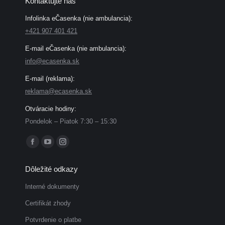
Kontaktujte nás
Infolinka eČasenka (nie ambulancia):
+421 907 401 421
E-mail eČasenka (nie ambulancia):
info@ecasenka.sk
E-mail (reklama):
reklama@ecasenka.sk
Otváracie hodiny:
Pondelok – Piatok 7:30 – 15:30
Find us on:
Facebook
YouTube
Instagram
page
page
page
Dôležité odkazy
opens
opens
opens
in
in
in
Interné dokumenty
new
new
new
Certifikát zhody
window
window
window
Potvrdenie o platbe