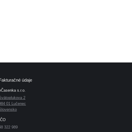
Fakturačné údaje
eČasenka s.r.o.
Svätoplukova 2
984 01 Lučenec
Slovensko
IČO
48 322 989