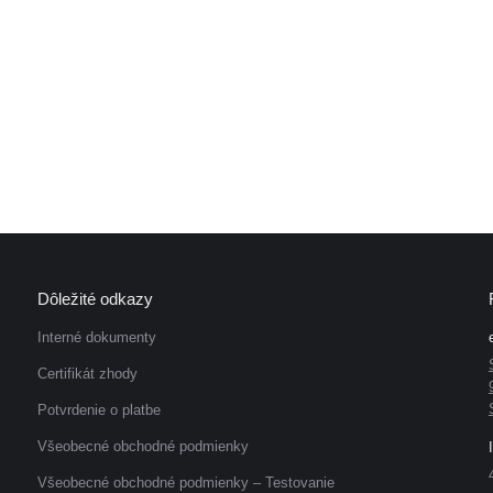
Dôležité odkazy
Interné dokumenty
Certifikát zhody
Potvrdenie o platbe
Všeobecné obchodné podmienky
Všeobecné obchodné podmienky – Testovanie