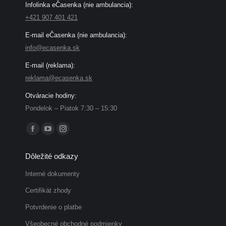
Infolinka eČasenka (nie ambulancia):
+421 907 401 421
E-mail eČasenka (nie ambulancia):
info@ecasenka.sk
E-mail (reklama):
reklama@ecasenka.sk
Otváracie hodiny:
Pondelok – Piatok 7:30 – 15:30
Find us on:
Facebook
YouTube
Instagram
page
page
page
Dôležité odkazy
opens
opens
opens
in
in
in
Interné dokumenty
new
new
new
Certifikát zhody
window
window
window
Potvrdenie o platbe
Všeobecné obchodné podmienky