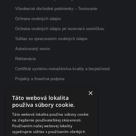
Všeobecné obchodné podmienky – Testovanie
Ochrana osobných údajov
Ochrana osobných údajov pri rezervácii sestričkou
Súhlas so spracovaním osobných údajov
Autorizovaný servis
Reklamácie
Certifikát systému manažérstva kvality a bezpečnosti
Projekty a finančná podpora
Etický kódex
×
Táto webová lokalita
Dotazník spokojnosti po vyšetrení
používa súbory cookie.
Fakturačné údaje
Táto webová lokalita používa súbory cookie
na zlepšenie používateľskej skúsenosti.
eČasenka s.r.o.
Používaním našej webovej lokality
vyjadrujete súhlas s používaním všetkých
Svätoplukova 2