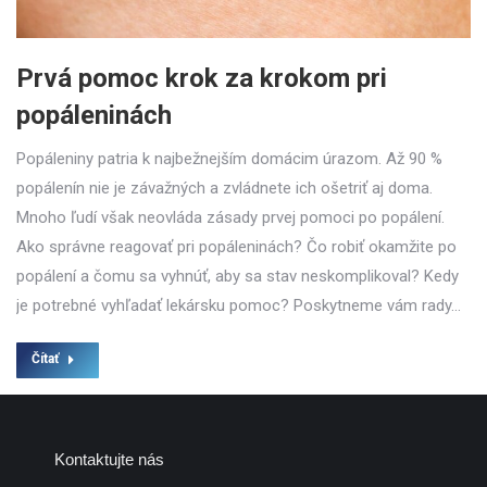
Prvá pomoc krok za krokom pri
popáleninách
Popáleniny patria k najbežnejším domácim úrazom. Až 90 %
popálenín nie je závažných a zvládnete ich ošetriť aj doma.
Mnoho ľudí však neovláda zásady prvej pomoci po popálení.
Ako správne reagovať pri popáleninách? Čo robiť okamžite po
popálení a čomu sa vyhnúť, aby sa stav neskomplikoval? Kedy
je potrebné vyhľadať lekársku pomoc? Poskytneme vám rady…
Čítať
Kontaktujte nás