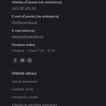
Infolinka eČasenka (nie ambulancia):
+421 907 401 421
E-mail eČasenka (nie ambulancia):
info@ecasenka.sk
E-mail (reklama):
reklama@ecasenka.sk
Otváracie hodiny:
Pondelok – Piatok 7:30 – 15:30
Find us on:
Facebook
YouTube
Instagram
page
page
page
Dôležité odkazy
opens
opens
opens
in
in
in
Interné dokumenty
new
new
new
Certifikát zhody
window
window
window
Potvrdenie o platbe
Všeobecné obchodné podmienky