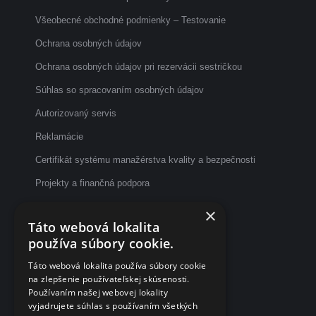
Všeobecné obchodné podmienky – Testovanie
Ochrana osobných údajov
Ochrana osobných údajov pri rezervácii sestričkou
Súhlas so spracovaním osobných údajov
Autorizovaný servis
Reklamácie
Certifikát systému manažérstva kvality a bezpečnosti
Projekty a finančná podpora
Etický kódex
×
Táto webová lokalita
Dotazník spokojnosti po vyšetrení
používa súbory cookie.
Fakturačné údaje
Táto webová lokalita používa súbory cookie
na zlepšenie používateľskej skúsenosti.
eČasenka s.r.o.
Používaním našej webovej lokality
vyjadrujete súhlas s používaním všetkých
Svätoplukova 2