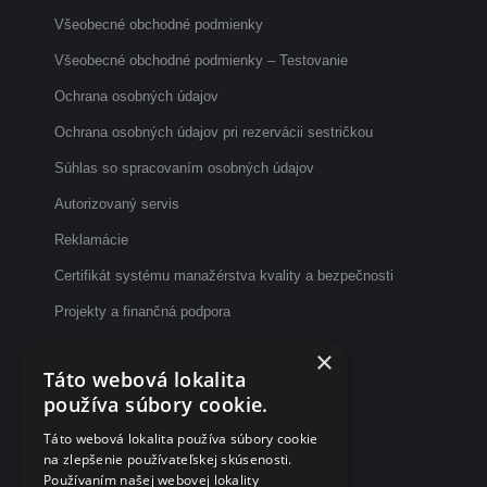
Všeobecné obchodné podmienky
Všeobecné obchodné podmienky – Testovanie
Ochrana osobných údajov
Ochrana osobných údajov pri rezervácii sestričkou
Súhlas so spracovaním osobných údajov
Autorizovaný servis
Reklamácie
Certifikát systému manažérstva kvality a bezpečnosti
Projekty a finančná podpora
Etický kódex
×
Táto webová lokalita
Dotazník spokojnosti po vyšetrení
používa súbory cookie.
Fakturačné údaje
Táto webová lokalita používa súbory cookie
na zlepšenie používateľskej skúsenosti.
eČasenka s.r.o.
Používaním našej webovej lokality