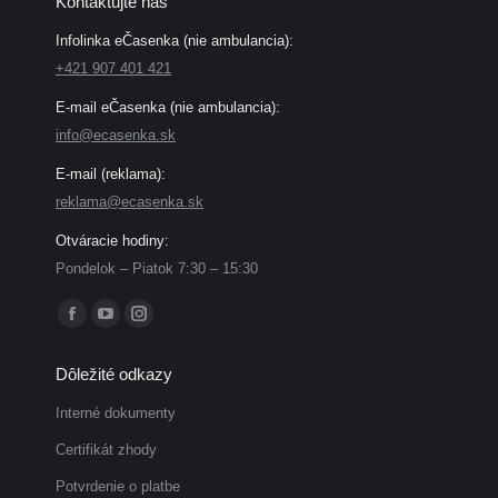
Kontaktujte nás
Infolinka eČasenka (nie ambulancia):
+421 907 401 421
E-mail eČasenka (nie ambulancia):
info@ecasenka.sk
E-mail (reklama):
reklama@ecasenka.sk
Otváracie hodiny:
Pondelok – Piatok 7:30 – 15:30
Find us on:
Facebook
YouTube
Instagram
page
page
page
Dôležité odkazy
opens
opens
opens
in
in
in
Interné dokumenty
new
new
new
Certifikát zhody
window
window
window
Potvrdenie o platbe