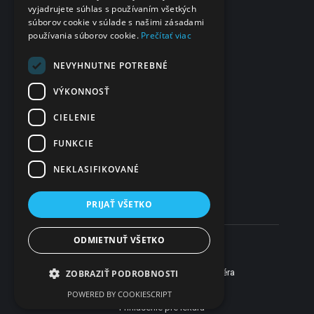
vyjadrujete súhlas s používaním všetkých
Svätoplukova 2
súborov cookie v súlade s našimi zásadami
984 01 Lučenec
používania súborov cookie.
Prečítať viac
Slovensko
IČO
NEVYHNUTNE POTREBNÉ
48 322 989
VÝKONNOSŤ
DIČ
CIELENIE
2120135028
FUNKCIE
IČ DPH
SK2120135028
NEKLASIFIKOVANÉ
PRIJAŤ VŠETKO
ODMIETNUŤ VŠETKO
Som lekár
Som pacient
Web vytvorilo
Novinky
Pomoc
Kariéra
ZOBRAZIŤ PODROBNOSTI
Reklama
Kontakt
POWERED BY COOKIESCRIPT
Prihlásenie pre lekára