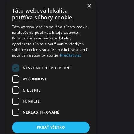
Etický kódex
×
Táto webová lokalita
Dotazník spokojnosti po vyšetrení
používa súbory cookie.
Fakturačné údaje
Táto webová lokalita používa súbory cookie
na zlepšenie používateľskej skúsenosti.
eČasenka s.r.o.
Používaním našej webovej lokality
vyjadrujete súhlas s používaním všetkých
Svätoplukova 2
súborov cookie v súlade s našimi zásadami
984 01 Lučenec
používania súborov cookie.
Prečítať viac
Slovensko
IČO
NEVYHNUTNE POTREBNÉ
48 322 989
VÝKONNOSŤ
DIČ
CIELENIE
2120135028
FUNKCIE
IČ DPH
SK2120135028
NEKLASIFIKOVANÉ
PRIJAŤ VŠETKO