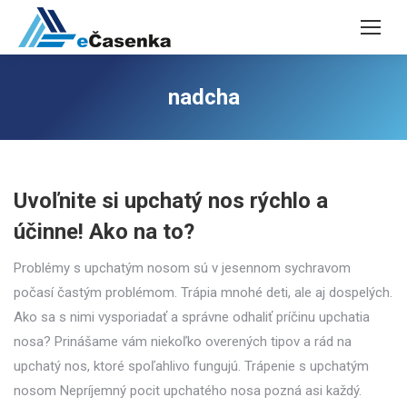
nadcha
Uvoľnite si upchatý nos rýchlo a
účinne! Ako na to?
Problémy s upchatým nosom sú v jesennom sychravom
počasí častým problémom. Trápia mnohé deti, ale aj dospelých.
Ako sa s nimi vysporiadať a správne odhaliť príčinu upchatia
nosa? Prinášame vám niekoľko overených tipov a rád na
upchatý nos, ktoré spoľahlivo fungujú. Trápenie s upchatým
nosom Nepríjemný pocit upchatého nosa pozná asi každý.