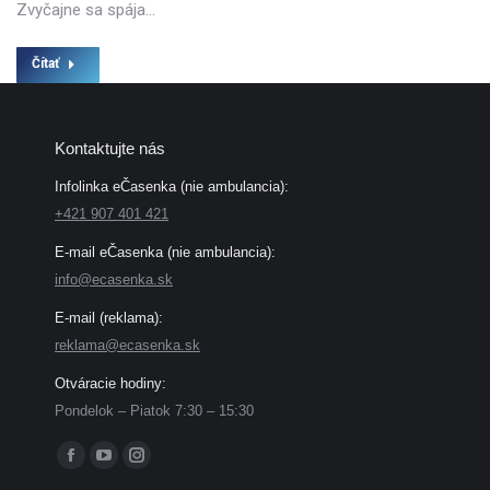
Zvyčajne sa spája…
Čítať
Kontaktujte nás
Infolinka eČasenka (nie ambulancia):
+421 907 401 421
E-mail eČasenka (nie ambulancia):
info@ecasenka.sk
E-mail (reklama):
reklama@ecasenka.sk
Otváracie hodiny:
Pondelok – Piatok 7:30 – 15:30
Find us on:
Facebook
YouTube
Instagram