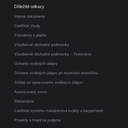
page
page
page
Dôležité odkazy
opens
opens
opens
in
in
in
Interné dokumenty
new
new
new
Certifikát zhody
window
window
window
Potvrdenie o platbe
Všeobecné obchodné podmienky
Všeobecné obchodné podmienky – Testovanie
Ochrana osobných údajov
Ochrana osobných údajov pri rezervácii sestričkou
Súhlas so spracovaním osobných údajov
Autorizovaný servis
Reklamácie
Certifikát systému manažérstva kvality a bezpečnosti
Projekty a finančná podpora