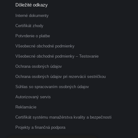
Dôležité odkazy
opens
opens
opens
in
in
in
Interné dokumenty
new
new
new
Certifikát zhody
window
window
window
Potvrdenie o platbe
Všeobecné obchodné podmienky
Všeobecné obchodné podmienky – Testovanie
Ochrana osobných údajov
Ochrana osobných údajov pri rezervácii sestričkou
Súhlas so spracovaním osobných údajov
Autorizovaný servis
Reklamácie
Certifikát systému manažérstva kvality a bezpečnosti
Projekty a finančná podpora
Etický kódex