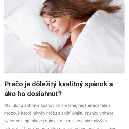
Prečo je dôležitý kvalitný spánok a
ako ho dosiahnuť?
Akú úlohu zohráva spánok pri správnej regenerácii tela a
mozgu? Ktoré návyky môžu zlepšiť kvalitu spánku vrátane
vytvorenia spánkovej rutiny a minimalizovania rušivých
faktorov? Preskúmame, ako stres a technológie ovplyvňujú