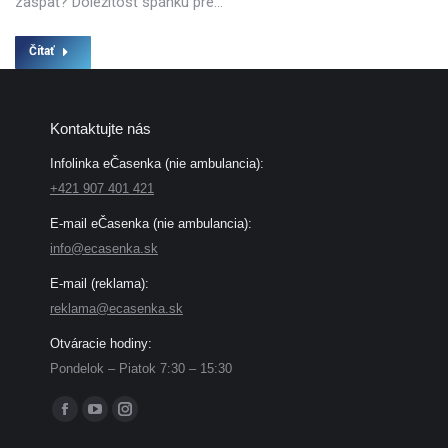
zaspať? Dôležitosť spánku pre…
Čítať
Kontaktujte nás
Infolinka eČasenka (nie ambulancia):
+421 907 401 421
E-mail eČasenka (nie ambulancia):
info@ecasenka.sk
E-mail (reklama):
reklama@ecasenka.sk
Otváracie hodiny:
Pondelok – Piatok 7:30 – 15:30
Find us on:
Facebook
YouTube
Instagram
page
page
page