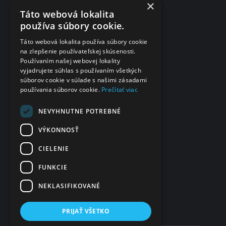
×
Táto webová lokalita
Dotazník spokojnosti po vyšetrení
používa súbory cookie.
Fakturačné údaje
Táto webová lokalita používa súbory cookie
na zlepšenie používateľskej skúsenosti.
eČasenka s.r.o.
Používaním našej webovej lokality
vyjadrujete súhlas s používaním všetkých
Svätoplukova 2
súborov cookie v súlade s našimi zásadami
984 01 Lučenec
používania súborov cookie.
Prečítať viac
Slovensko
IČO
NEVYHNUTNE POTREBNÉ
48 322 989
VÝKONNOSŤ
DIČ
CIELENIE
2120135028
FUNKCIE
IČ DPH
SK2120135028
NEKLASIFIKOVANÉ
PRIJAŤ VŠETKO