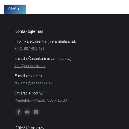
Čítať
Kontaktujte nás
Infolinka eČasenka (nie ambulancia):
+421 907 401 421
E-mail eČasenka (nie ambulancia):
info@ecasenka.sk
E-mail (reklama):
reklama@ecasenka.sk
Otváracie hodiny:
Pondelok – Piatok 7:30 – 15:30
Find us on:
Facebook
YouTube
Instagram
page
page
page
Dôležité odkazy