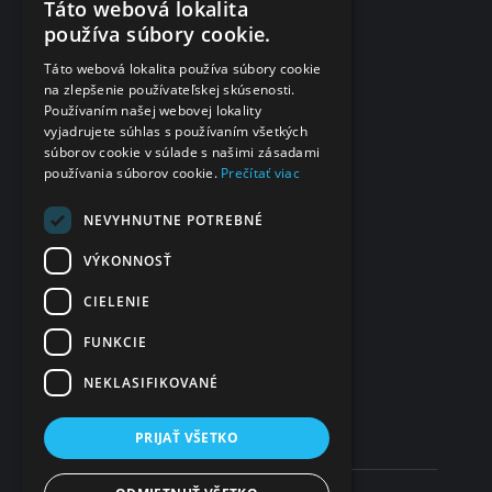
Táto webová lokalita
Dotazník spokojnosti po vyšetrení
používa súbory cookie.
Fakturačné údaje
Táto webová lokalita používa súbory cookie
na zlepšenie používateľskej skúsenosti.
eČasenka s.r.o.
Používaním našej webovej lokality
vyjadrujete súhlas s používaním všetkých
Svätoplukova 2
súborov cookie v súlade s našimi zásadami
984 01 Lučenec
používania súborov cookie.
Prečítať viac
Slovensko
IČO
NEVYHNUTNE POTREBNÉ
48 322 989
VÝKONNOSŤ
DIČ
CIELENIE
2120135028
FUNKCIE
IČ DPH
SK2120135028
NEKLASIFIKOVANÉ
PRIJAŤ VŠETKO