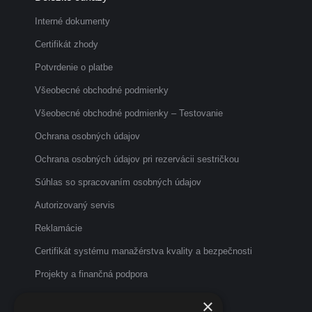
opens
opens
opens
in
in
in
Interné dokumenty
new
new
new
Certifikát zhody
window
window
window
Potvrdenie o platbe
Všeobecné obchodné podmienky
Všeobecné obchodné podmienky – Testovanie
Ochrana osobných údajov
Ochrana osobných údajov pri rezervácii sestričkou
Súhlas so spracovaním osobných údajov
Autorizovaný servis
Reklamácie
Certifikát systému manažérstva kvality a bezpečnosti
Projekty a finančná podpora
Etický kódex
×