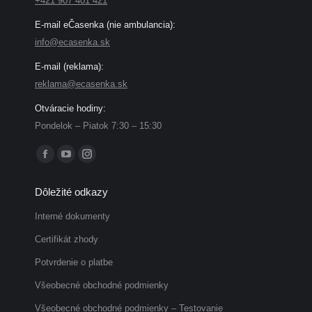
+421 907 401 421
E-mail eČasenka (nie ambulancia):
info@ecasenka.sk
E-mail (reklama):
reklama@ecasenka.sk
Otváracie hodiny:
Pondelok – Piatok 7:30 – 15:30
Find us on:
Facebook
YouTube
Instagram
page
page
page
Dôležité odkazy
opens
opens
opens
in
in
in
Interné dokumenty
new
new
new
Certifikát zhody
window
window
window
Potvrdenie o platbe
Všeobecné obchodné podmienky
Všeobecné obchodné podmienky – Testovanie