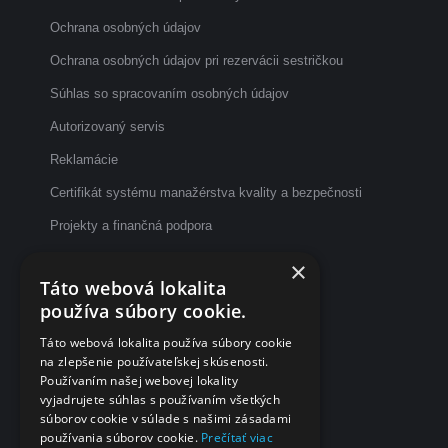
Ochrana osobných údajov
Ochrana osobných údajov pri rezervácii sestričkou
Súhlas so spracovaním osobných údajov
Autorizovaný servis
Reklamácie
Certifikát systému manažérstva kvality a bezpečnosti
Projekty a finančná podpora
Etický kódex
×
Táto webová lokalita
Dotazník spokojnosti po vyšetrení
používa súbory cookie.
Fakturačné údaje
Táto webová lokalita používa súbory cookie
na zlepšenie používateľskej skúsenosti.
eČasenka s.r.o.
Používaním našej webovej lokality
vyjadrujete súhlas s používaním všetkých
Svätoplukova 2
súborov cookie v súlade s našimi zásadami
984 01 Lučenec
používania súborov cookie.
Prečítať viac
Slovensko