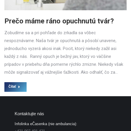
Prečo máme ráno opuchnutú tvár?
Zobudíme sa a pri pohľade do zrkadla sa vôbec
nespoznávame. Naša tvár je opuchnutá a pôsobí unavene,
jednoducho vyzerá akosi inak. Pocit, ktorý niekedy zažil asi
každý z nás. Ranný opuch je bežný jav, ktorý vo väčšine
prípadov v priebehu dňa pomerne rýchlo zmizne. Niekedy však
môže signalizovať aj vážnejšie ťažkosti. Ako odhaliť, čo za…
Čítať
Kontaktujte nás
Infolinka eČasenka (nie ambulancia):