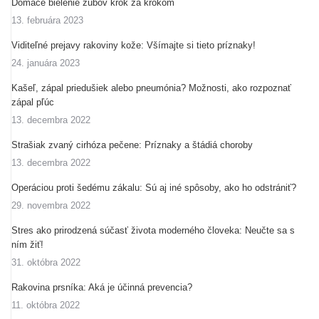
Domáce bielenie zubov krok za krokom
13. februára 2023
Viditeľné prejavy rakoviny kože: Všímajte si tieto príznaky!
24. januára 2023
Kašeľ, zápal priedušiek alebo pneumónia? Možnosti, ako rozpoznať
zápal pľúc
13. decembra 2022
Strašiak zvaný cirhóza pečene: Príznaky a štádiá choroby
13. decembra 2022
Operáciou proti šedému zákalu: Sú aj iné spôsoby, ako ho odstrániť?
29. novembra 2022
Stres ako prirodzená súčasť života moderného človeka: Neučte sa s
ním žiť!
31. októbra 2022
Rakovina prsníka: Aká je účinná prevencia?
11. októbra 2022