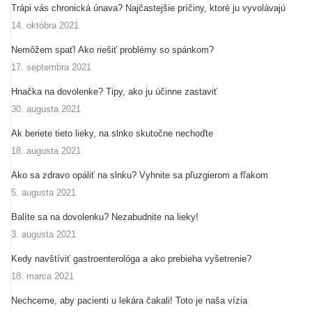
Trápi vás chronická únava? Najčastejšie príčiny, ktoré ju vyvolávajú
14. októbra 2021
Nemôžem spať! Ako riešiť problémy so spánkom?
17. septembra 2021
Hnačka na dovolenke? Tipy, ako ju účinne zastaviť
30. augusta 2021
Ak beriete tieto lieky, na slnko skutočne nechoďte
18. augusta 2021
Ako sa zdravo opáliť na slnku? Vyhnite sa pľuzgierom a fľakom
5. augusta 2021
Balíte sa na dovolenku? Nezabudnite na lieky!
3. augusta 2021
Kedy navštíviť gastroenterológa a ako prebieha vyšetrenie?
18. marca 2021
Nechceme, aby pacienti u lekára čakali! Toto je naša vízia