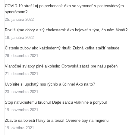
COVID-19 straší aj po prekonaní: Ako sa vyrovnať s postcovidovým
syndrómom?
25. januára 2022
Rozlišujme dobrý a zlý cholesterol: Ako bojovať s tým, čo nám škodí?
18. januára 2022
Čistenie zubov ako každodenný rituál: Zubná kefka stačiť nebude
29. decembra 2021
Vianočné sviatky plné alkoholu: Obrovská záťaž pre našu pečeň
21. decembra 2021
Uvoľnite si upchatý nos rýchlo a účinne! Ako na to?
23. novembra 2021
Stop nafúknutému bruchu! Dajte šancu vláknine a pohybu!
19. novembra 2021
Zbavte sa bolesti hlavy tu a teraz! Overené tipy na migrénu
19. októbra 2021