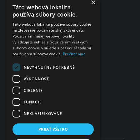
×
Táto webová lokalita
Dotazník spokojnosti po vyšetrení
používa súbory cookie.
Fakturačné údaje
Táto webová lokalita používa súbory cookie
na zlepšenie používateľskej skúsenosti.
eČasenka s.r.o.
Používaním našej webovej lokality
vyjadrujete súhlas s používaním všetkých
Svätoplukova 2
súborov cookie v súlade s našimi zásadami
984 01 Lučenec
používania súborov cookie.
Prečítať viac
Slovensko
IČO
NEVYHNUTNE POTREBNÉ
48 322 989
VÝKONNOSŤ
DIČ
CIELENIE
2120135028
FUNKCIE
IČ DPH
SK2120135028
NEKLASIFIKOVANÉ
PRIJAŤ VŠETKO