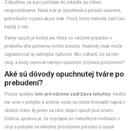
Zobudíme sa a pri pohľade do zrkadla sa vôbec
nespoznávame. Naša tvár je opuchnutá a pôsobí unavene,
jednoducho vyzerá akosi inak. Pocit, ktorý niekedy zažil asi
každý z nás.
Ranný opuch je bežný jav, ktorý vo väčšine prípadov v
priebehu dňa pomerne rýchlo zmizne. Niekedy však môže
signalizovať aj vážnejšie ťažkosti. Ako odhaliť, čo za ním
stojí, a kedy venovať ranným opuchom zvýšenú pozornosť?
Aké sú dôvody opuchnutej tváre po
prebudení?
Počas spánku
telo prirodzene zadržiava tekutiny
. Keďže
nie sme v pohybe a ležíme, voda sa môže hromadiť najmä v
oblasti tváre. Aj preto sa ráno objaví opuch pod očami.
Dobrou správou je, že zvyčajne po niekoľkých hodinách v
stoji a pohybe sa tekutiny prirodzene presunú a opuch