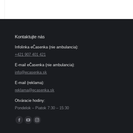
Kontaktujte nás
Infolinka eČasenka (nie ambulancia):
+421 907 401 421
E-mail eČasenka (nie ambulancia):
info@ecasenka.sk
E-mail (reklama):
reklama@ecasenka.sk
Otváracie hodiny:
Pondelok – Piatok 7:30 – 15:30
Find us on:
Facebook
YouTube
Instagram
page
page
page