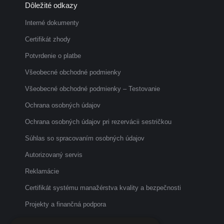
Dôležité odkazy
opens
opens
opens
in
in
in
Interné dokumenty
new
new
new
Certifikát zhody
window
window
window
Potvrdenie o platbe
Všeobecné obchodné podmienky
Všeobecné obchodné podmienky – Testovanie
Ochrana osobných údajov
Ochrana osobných údajov pri rezervácii sestričkou
Súhlas so spracovaním osobných údajov
Autorizovaný servis
Reklamácie
Certifikát systému manažérstva kvality a bezpečnosti
Projekty a finančná podpora
Etický kódex