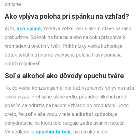
zmizne.
Ako vplýva poloha pri spánku na vzhľad?
Aj to,
ako spíme
, zohráva veľkú rolu, v akom stave sa ráno
prebudíme. Spánok na bruchu alebo na boku prispieva k
hromadeniu tekutín v tvári. Príliš nízky vankúš zhoršuje
odtok tekutín a mierne vyvýšená poloha hlavy pomáha
opuch regulovať.
Soľ a alkohol ako dôvody opuchu tváre
To, čo večer konzumujeme, má tiež významný vplyv na našu
rannú vizáž. Prehnane slané jedlo, prípadne alkohol pred
spaním sa odrazia na našom vzhľade po prebudení. Je to
preto, že
soľ
viaže vodu v tele a
alkohol
spôsobuje
dehydratáciu, na ktorú telo reaguje zadržiavaním tekutín.
Výsledkom je
opuchnutá tvár
, najmä okolie očí.