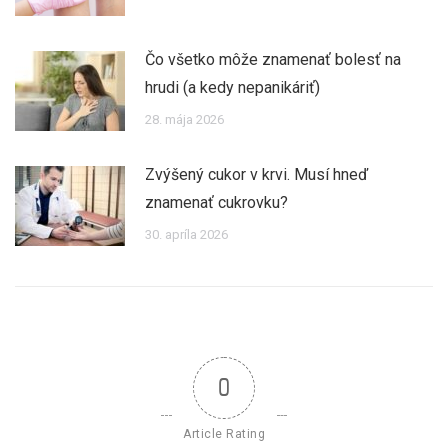
Čo všetko môže znamenať bolesť na
hrudi (a kedy nepanikáriť)
28. mája 2026
Zvýšený cukor v krvi. Musí hneď
znamenať cukrovku?
30. apríla 2026
0
Article Rating