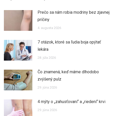
Prečo sa nám robia modriny bez zjavnej
príčiny
4. augusta 2026
7 otázok, ktoré sa ľudia boja opýtať
lekára
28. júla 2026
Čo znamená, keď máme dlhodobo
zvýšený pulz
29. júna 2026
4 mýty o „zahusťovaní“ a „riedení“ krvi
29. júna 2026