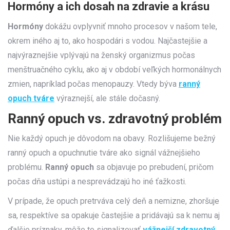
Hormóny a ich dosah na zdravie a krásu
Hormóny
dokážu ovplyvniť mnoho procesov v našom tele,
okrem iného aj to, ako hospodári s vodou. Najčastejšie a
najvýraznejšie vplývajú na ženský organizmus počas
menštruačného cyklu, ako aj v období veľkých hormonálnych
zmien, napríklad počas menopauzy. Vtedy býva
ranný
opuch tváre
výraznejší, ale stále dočasný.
Ranný opuch vs. zdravotný problém
Nie každý opuch je dôvodom na obavy. Rozlišujeme bežný
ranný opuch a opuchnutie tváre ako signál vážnejšieho
problému.
Ranný opuch
sa objavuje po prebudení, pričom
počas dňa ustúpi a nesprevádzajú ho iné ťažkosti.
V prípade, že opuch pretrváva celý deň a nemizne, zhoršuje
sa, respektíve sa opakuje častejšie a pridávajú sa k nemu aj
ďalšie príznaky, môže to signalizovať
vážnejší zdravotný