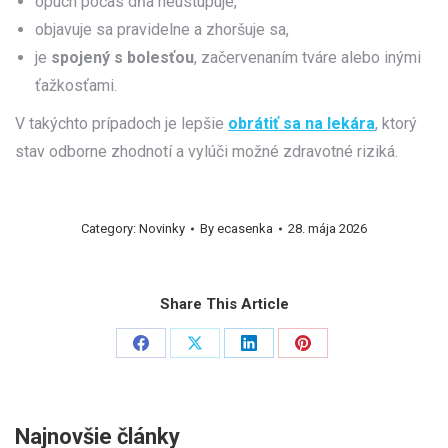
opuch počas dňa neustupuje,
objavuje sa pravidelne a zhoršuje sa,
je
spojený s bolesťou
, začervenaním tváre alebo inými
ťažkosťami.
V takýchto prípadoch je lepšie
obrátiť sa na lekára
, ktorý
stav odborne zhodnotí a vylúči možné zdravotné riziká.
Category:
Novinky
By
ecasenka
28. mája 2026
Share This Article
Share
Share
Share
Share
on
on
on
on
Facebook
X
LinkedIn
Pinterest
Najnovšie články