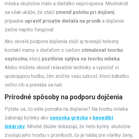
mlieka skutočne málo a dieťatko neprospieva. Mnohokrát
sa však ukáže, že stačí
zmeniť polohu pri dojčení
,
prípadne
upraviť prisatie dieťaťa na prsník
a dojčenie
začne naplno fungovať.
Ako skvelá podpora dojčenia slúži aj tesnejší telesný
kontakt mamy s dieťaťom s cieľom
stimulovať tvorbu
oxytocínu
, ktorý
pozitívne vplýva na tvorbu mlieka
.
Alebo môžete skúsiť relaxačné techniky a vypočuť si
upokojujúcu hudbu, čím znížite vašu úzkosť, ktorú bábätko
veľmi cíti a prenáša sa naň.
Prírodné spôsoby na podporu dojčenia
Pýtate sa, čo ešte pomáha na dojčenie? Na tvorbu mlieka
zaberajú bylinky ako
senovka grécka
a
benedikt
lekársky
. Mnohé štúdie dokazujú, že tieto byliny skutočne
zvyšujú jeho tvorbu v prsníkoch, čo je nádej pre všetky ženy,