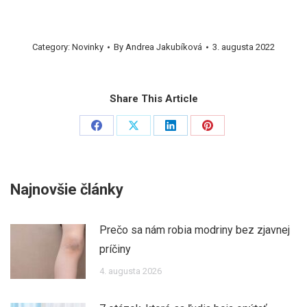
Category:
Novinky
By
Andrea Jakubíková
3. augusta 2022
Share This Article
Share
Share
Share
Share
on
on
on
on
Facebook
X
LinkedIn
Pinterest
Najnovšie články
Prečo sa nám robia modriny bez zjavnej
príčiny
4. augusta 2026