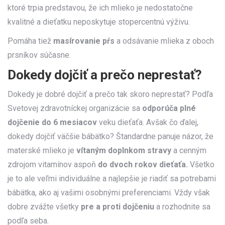
ktoré trpia predstavou, že ich mlieko je nedostatočne
kvalitné a dieťatku neposkytuje stopercentnú výživu.
Pomáha tiež
masírovanie pŕs
a odsávanie mlieka z oboch
prsníkov súčasne.
Dokedy dojčiť a prečo neprestať?
Dokedy je dobré dojčiť a prečo tak skoro neprestať? Podľa
Svetovej zdravotníckej organizácie sa
odporúča plné
dojčenie do 6 mesiacov
veku dieťaťa. Avšak čo ďalej,
dokedy dojčiť väčšie bábätko? Štandardne panuje názor, že
materské mlieko je
vítaným doplnkom stravy
a cenným
zdrojom vitamínov aspoň
do dvoch rokov dieťaťa.
Všetko
je to ale veľmi individuálne a najlepšie je riadiť sa potrebami
bábätka, ako aj vašimi osobnými preferenciami. Vždy však
dobre zvážte všetky
pre a proti dojčeniu
a rozhodnite sa
podľa seba.