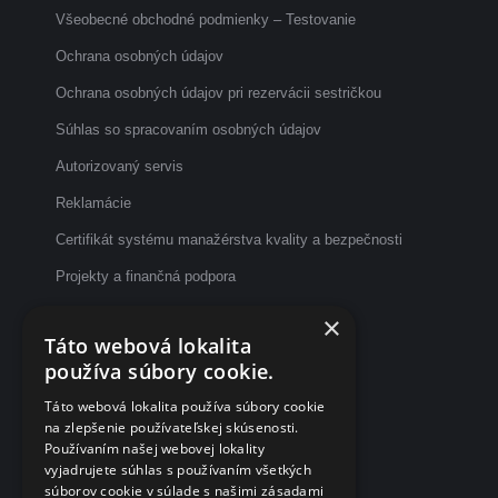
Všeobecné obchodné podmienky – Testovanie
Ochrana osobných údajov
Ochrana osobných údajov pri rezervácii sestričkou
Súhlas so spracovaním osobných údajov
Autorizovaný servis
Reklamácie
Certifikát systému manažérstva kvality a bezpečnosti
Projekty a finančná podpora
Etický kódex
×
Táto webová lokalita
Dotazník spokojnosti po vyšetrení
používa súbory cookie.
Fakturačné údaje
Táto webová lokalita používa súbory cookie
na zlepšenie používateľskej skúsenosti.
eČasenka s.r.o.
Používaním našej webovej lokality
vyjadrujete súhlas s používaním všetkých
Svätoplukova 2
súborov cookie v súlade s našimi zásadami
984 01 Lučenec