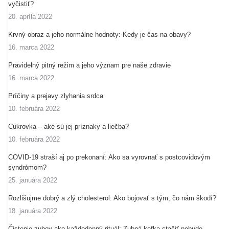
vyčistiť?
20. apríla 2022
Krvný obraz a jeho normálne hodnoty: Kedy je čas na obavy?
16. marca 2022
Pravidelný pitný režim a jeho význam pre naše zdravie
16. marca 2022
Príčiny a prejavy zlyhania srdca
10. februára 2022
Cukrovka – aké sú jej príznaky a liečba?
10. februára 2022
COVID-19 straší aj po prekonaní: Ako sa vyrovnať s postcovidovým
syndrómom?
25. januára 2022
Rozlišujme dobrý a zlý cholesterol: Ako bojovať s tým, čo nám škodí?
18. januára 2022
Čistenie zubov ako každodenný rituál: Zubná kefka stačiť nebude