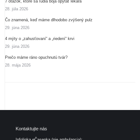
7 otázok, ktoré sa ľudia boja opýtať lekára
28. júla 2026
Čo znamená, keď máme dlhodobo zvýšený pulz
29. júna 2026
4 mýty o „zahusťovaní“ a „riedení“ krvi
29. júna 2026
Prečo máme ráno opuchnutú tvár?
28. mája 2026
Kontaktujte nás
Infolinka eČasenka (nie ambulancia):