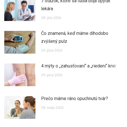
7 otázok, ktoré sa ľudia boja opýtať
lekára
28. júla 2026
Čo znamená, keď máme dlhodobo
zvýšený pulz
29. júna 2026
4 mýty o „zahusťovaní“ a „riedení“ krvi
29. júna 2026
Prečo máme ráno opuchnutú tvár?
28. mája 2026