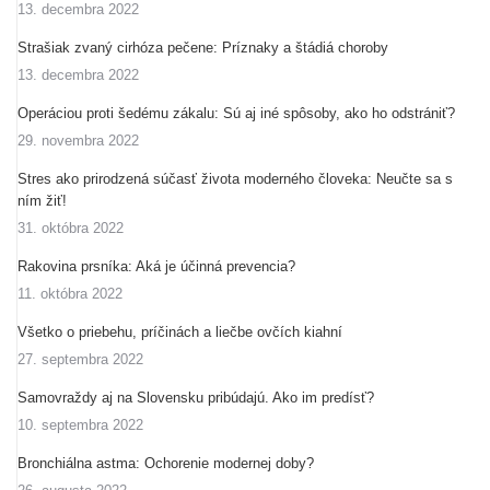
13. decembra 2022
Strašiak zvaný cirhóza pečene: Príznaky a štádiá choroby
13. decembra 2022
Operáciou proti šedému zákalu: Sú aj iné spôsoby, ako ho odstrániť?
29. novembra 2022
Stres ako prirodzená súčasť života moderného človeka: Neučte sa s
ním žiť!
31. októbra 2022
Rakovina prsníka: Aká je účinná prevencia?
11. októbra 2022
Všetko o priebehu, príčinách a liečbe ovčích kiahní
27. septembra 2022
Samovraždy aj na Slovensku pribúdajú. Ako im predísť?
10. septembra 2022
Bronchiálna astma: Ochorenie modernej doby?