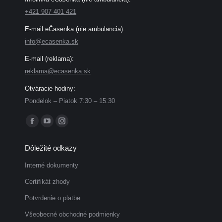
+421 907 401 421
E-mail eČasenka (nie ambulancia):
info@ecasenka.sk
E-mail (reklama):
reklama@ecasenka.sk
Otváracie hodiny:
Pondelok – Piatok 7:30 – 15:30
Find us on:
Facebook
YouTube
Instagram
page
page
page
Dôležité odkazy
opens
opens
opens
in
in
in
Interné dokumenty
new
new
new
Certifikát zhody
window
window
window
Potvrdenie o platbe
Všeobecné obchodné podmienky