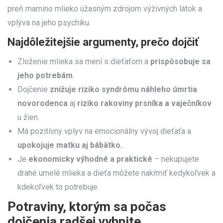
preň mamino mlieko úžasným zdrojom výživných látok a
vplýva na jeho psychiku.
Najdôležitejšie argumenty, prečo dojčiť
Zloženie mlieka sa mení s dieťaťom a
prispôsobuje sa
jeho potrebám
.
Dojčenie
znižuje riziko syndrómu
náhleho úmrtia
novorodenca
aj
riziko rakoviny prsníka
a vaječníkov
u žien.
Má pozitívny vplyv na emocionálny vývoj dieťaťa a
upokojuje matku aj bábätko.
Je
ekonomicky výhodné a praktické
– nekupujete
drahé umelé mlieka a dieťa môžete nakŕmiť kedykoľvek a
kdekoľvek to potrebuje.
Potraviny, ktorým sa počas
dojčenia radšej vyhnite