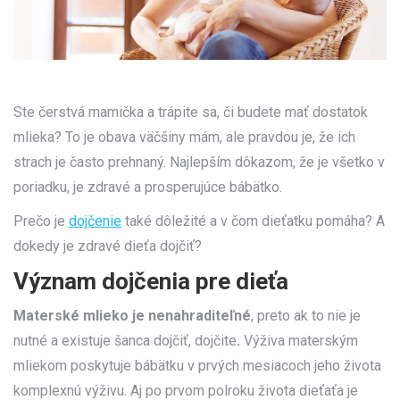
Ste čerstvá mamička a trápite sa, či budete mať dostatok
mlieka? To je obava väčšiny mám, ale pravdou je, že ich
strach je často prehnaný. Najlepším dôkazom, že je všetko v
poriadku, je zdravé a prosperujúce bábätko.
Prečo je
dojčenie
také dôležité a v čom dieťatku pomáha? A
dokedy je zdravé dieťa dojčiť?
Význam dojčenia pre dieťa
Materské mlieko je nenahraditeľné
, preto ak to nie je
nutné a existuje šanca dojčiť, dojčite
.
Výživa materským
mliekom poskytuje bábätku v prvých mesiacoch jeho života
komplexnú výživu. Aj po prvom polroku života dieťaťa je