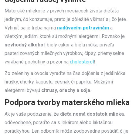
Materské mlieko je v prvých mesiacoch života dieťaťa
jediným, čo konzumuje, preto je dôležité všímať si, čo jete.
Vyhnúť sa je treba najmä
nadúvacím potravinám
a
všetkým jedlám, ktoré sú možnými alergénmi. Rovnako je
nevhodný alkohol
, biely cukor a biela múka, priveľa
pasterizovaných mliečnych výrobkov, čipsy, priemyselne
vyrábané pochutiny a pozor na
cholesterol
!
Zo zeleniny a ovocia vyraďte na čas dojčenia z jedálnička
hrušky, uhorky, kapustu, cesnak či papriku. Možnými
alergénmi bývajú
citrusy, orechy a sója
.
Podpora tvorby materského mlieka
Ak je vaše podozrenie, že
dieťa nemá dostatok mlieka
,
odôvodnené, poraďte sa s lekárom alebo laktačnou
poradkyňou. Len odborník môže zodpovedne posúdiť, či je