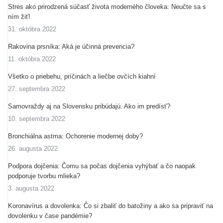
Stres ako prirodzená súčasť života moderného človeka: Neučte sa s
ním žiť!
31. októbra 2022
Rakovina prsníka: Aká je účinná prevencia?
11. októbra 2022
Všetko o priebehu, príčinách a liečbe ovčích kiahní
27. septembra 2022
Samovraždy aj na Slovensku pribúdajú. Ako im predísť?
10. septembra 2022
Bronchiálna astma: Ochorenie modernej doby?
26. augusta 2022
Podpora dojčenia: Čomu sa počas dojčenia vyhýbať a čo naopak
podporuje tvorbu mlieka?
3. augusta 2022
Koronavírus a dovolenka: Čo si zbaliť do batožiny a ako sa pripraviť na
dovolenku v čase pandémie?