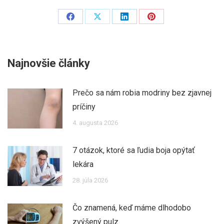
Share
Share
Share
Share
on
on
on
on
Facebook
X
LinkedIn
Pinterest
Najnovšie články
Prečo sa nám robia modriny bez zjavnej
príčiny
4. augusta 2026
7 otázok, ktoré sa ľudia boja opýtať
lekára
28. júla 2026
Čo znamená, keď máme dlhodobo
zvýšený pulz