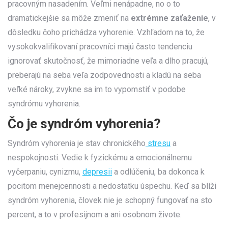
pracovným nasadením. Veľmi nenápadne, no o to
dramatickejšie sa môže zmeniť na
extrémne zaťaženie
, v
dôsledku čoho prichádza vyhorenie. Vzhľadom na to, že
vysokokvalifikovaní pracovníci majú často tendenciu
ignorovať skutočnosť, že mimoriadne veľa a dlho pracujú,
preberajú na seba veľa zodpovednosti a kladú na seba
veľké nároky, zvykne sa im to vypomstiť v podobe
syndrómu vyhorenia.
Čo je syndróm vyhorenia?
Syndróm vyhorenia je stav chronického
stresu
a
nespokojnosti. Vedie k fyzickému a emocionálnemu
vyčerpaniu, cynizmu,
depresii
a odlúčeniu, ba dokonca k
pocitom menejcennosti a nedostatku úspechu. Keď sa blíži
syndróm vyhorenia, človek nie je schopný fungovať na sto
percent, a to v profesijnom a ani osobnom živote.