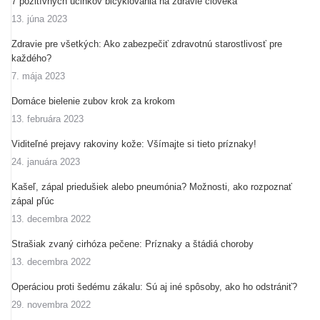
7 pozitívnych účinkov bicyklovania na zdravie človeka
13. júna 2023
Zdravie pre všetkých: Ako zabezpečiť zdravotnú starostlivosť pre
každého?
7. mája 2023
Domáce bielenie zubov krok za krokom
13. februára 2023
Viditeľné prejavy rakoviny kože: Všímajte si tieto príznaky!
24. januára 2023
Kašeľ, zápal priedušiek alebo pneumónia? Možnosti, ako rozpoznať
zápal pľúc
13. decembra 2022
Strašiak zvaný cirhóza pečene: Príznaky a štádiá choroby
13. decembra 2022
Operáciou proti šedému zákalu: Sú aj iné spôsoby, ako ho odstrániť?
29. novembra 2022