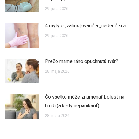
29. júna 2026
4 mýty o „zahusťovaní“ a „riedení“ krvi
29. júna 2026
Prečo máme ráno opuchnutú tvár?
28. mája 2026
Čo všetko môže znamenať bolesť na
hrudi (a kedy nepanikáriť)
28. mája 2026