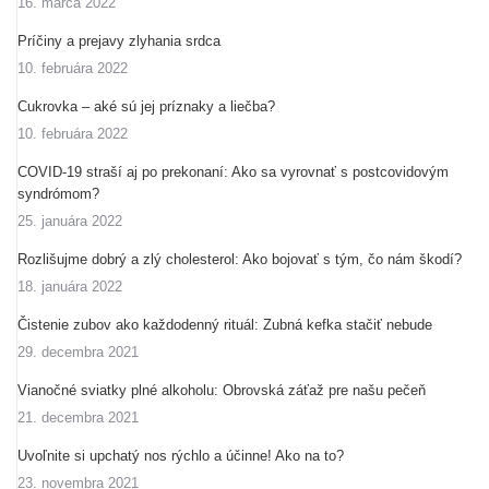
16. marca 2022
Príčiny a prejavy zlyhania srdca
10. februára 2022
Cukrovka – aké sú jej príznaky a liečba?
10. februára 2022
COVID-19 straší aj po prekonaní: Ako sa vyrovnať s postcovidovým
syndrómom?
25. januára 2022
Rozlišujme dobrý a zlý cholesterol: Ako bojovať s tým, čo nám škodí?
18. januára 2022
Čistenie zubov ako každodenný rituál: Zubná kefka stačiť nebude
29. decembra 2021
Vianočné sviatky plné alkoholu: Obrovská záťaž pre našu pečeň
21. decembra 2021
Uvoľnite si upchatý nos rýchlo a účinne! Ako na to?
23. novembra 2021