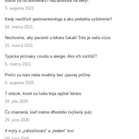
Balíte sa na dovolenku? Nezabudnite na lieky!
3. augusta 2021
Kedy navštíviť gastroenterológa a ako prebieha vyšetrenie?
18. marca 2021
Nechceme, aby pacienti u lekára čakali! Toto je naša vízia
15. marca 2021
Typické príznaky covidu a alergie. Ako ich rozlíšiť?
6. marca 2021
Prečo sa nám robia modriny bez zjavnej príčiny
4. augusta 2026
7 otázok, ktoré sa ľudia boja opýtať lekára
28. júla 2026
Čo znamená, keď máme dlhodobo zvýšený pulz
29. júna 2026
4 mýty o „zahusťovaní“ a „riedení“ krvi
29. júna 2026