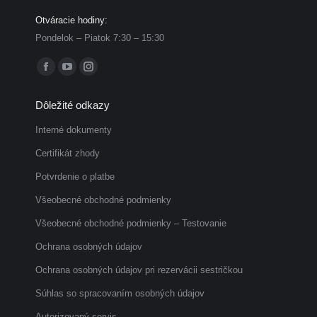
Otváracie hodiny:
Pondelok – Piatok 7:30 – 15:30
Find us on:
Facebook
YouTube
Instagram
page
page
page
Dôležité odkazy
opens
opens
opens
in
in
in
Interné dokumenty
new
new
new
Certifikát zhody
window
window
window
Potvrdenie o platbe
Všeobecné obchodné podmienky
Všeobecné obchodné podmienky – Testovanie
Ochrana osobných údajov
Ochrana osobných údajov pri rezervácii sestričkou
Súhlas so spracovaním osobných údajov
Autorizovaný servis