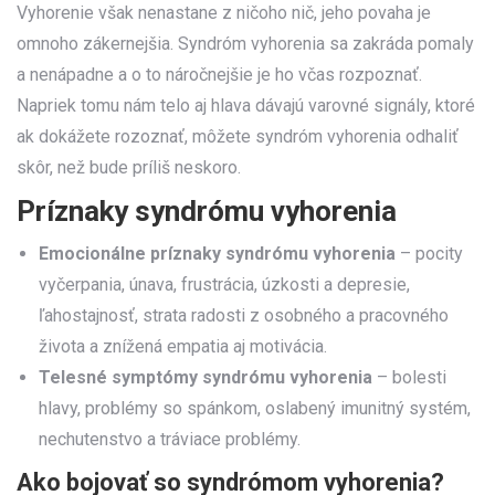
Vyhorenie však nenastane z ničoho nič, jeho povaha je
omnoho zákernejšia. Syndróm vyhorenia sa zakráda pomaly
a nenápadne a o to náročnejšie je ho včas rozpoznať.
Napriek tomu nám telo aj hlava dávajú varovné signály, ktoré
ak dokážete rozoznať, môžete syndróm vyhorenia odhaliť
skôr, než bude príliš neskoro.
Príznaky syndrómu vyhorenia
Emocionálne
príznaky syndrómu
vyhorenia
– pocity
vyčerpania, únava, frustrácia, úzkosti a depresie,
ľahostajnosť, strata radosti z osobného a pracovného
života a znížená empatia aj motivácia.
Telesné symptómy syndrómu vyhorenia
– bolesti
hlavy, problémy so spánkom, oslabený imunitný systém,
nechutenstvo a tráviace problémy.
Ako bojovať so syndrómom vyhorenia?