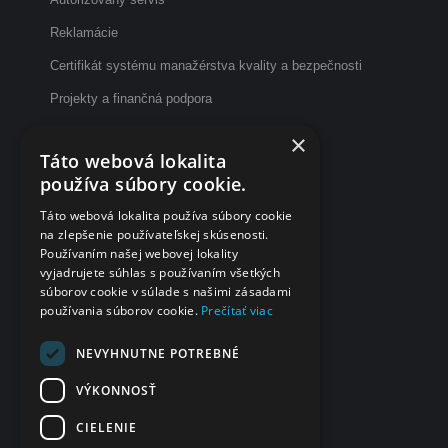
Reklamácie
Certifikát systému manažérstva kvality a bezpečnosti
Projekty a finančná podpora
Etický kódex
×
Táto webová lokalita
Dotazník spokojnosti po vyšetrení
používa súbory cookie.
Fakturačné údaje
Táto webová lokalita používa súbory cookie
na zlepšenie používateľskej skúsenosti.
eČasenka s.r.o.
Používaním našej webovej lokality
vyjadrujete súhlas s používaním všetkých
Svätoplukova 2
súborov cookie v súlade s našimi zásadami
984 01 Lučenec
používania súborov cookie.
Prečítať viac
Slovensko
IČO
NEVYHNUTNE POTREBNÉ
48 322 989
VÝKONNOSŤ
DIČ
CIELENIE
2120135028