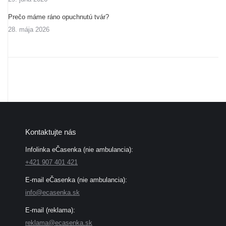
Prečo máme ráno opuchnutú tvár?
28. mája 2026
Kontaktujte nás
Infolinka eČasenka (nie ambulancia):
+421 907 401 421
E-mail eČasenka (nie ambulancia):
info@ecasenka.sk
E-mail (reklama):
reklama@ecasenka.sk