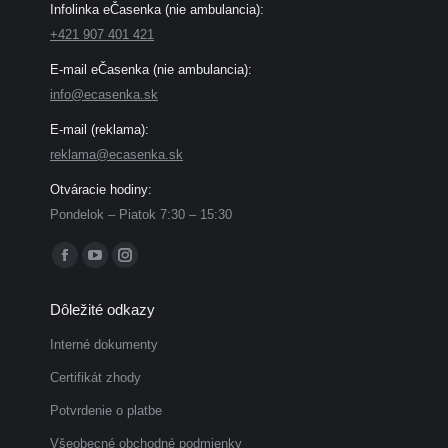
Infolinka eČasenka (nie ambulancia):
+421 907 401 421
E-mail eČasenka (nie ambulancia):
info@ecasenka.sk
E-mail (reklama):
reklama@ecasenka.sk
Otváracie hodiny:
Pondelok – Piatok 7:30 – 15:30
Find us on:
Facebook
YouTube
Instagram
page
page
page
Dôležité odkazy
opens
opens
opens
in
in
in
Interné dokumenty
new
new
new
Certifikát zhody
window
window
window
Potvrdenie o platbe
Všeobecné obchodné podmienky