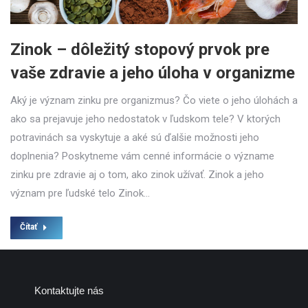
Zinok – dôležitý stopový prvok pre
vaše zdravie a jeho úloha v organizme
Aký je význam zinku pre organizmus? Čo viete o jeho úlohách a
ako sa prejavuje jeho nedostatok v ľudskom tele? V ktorých
potravinách sa vyskytuje a aké sú ďalšie možnosti jeho
doplnenia? Poskytneme vám cenné informácie o význame
zinku pre zdravie aj o tom, ako zinok užívať. Zinok a jeho
význam pre ľudské telo Zinok…
Čítať
Kontaktujte nás