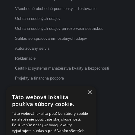
Všeobecné obchodné podmienky – Testovanie
Ochrana osobných údajov
Ochrana osobných údajov pri rezervácii sestričkou
Súhlas so spracovaním osobných údajov
Autorizovaný servis
Reklamácie
Certifikát systému manažérstva kvality a bezpečnosti
Projekty a finančná podpora
Etický kódex
×
Táto webová lokalita
Dotazník spokojnosti po vyšetrení
používa súbory cookie.
Fakturačné údaje
Táto webová lokalita používa súbory cookie
na zlepšenie používateľskej skúsenosti.
eČasenka s.r.o.
Používaním našej webovej lokality
vyjadrujete súhlas s používaním všetkých
Svätoplukova 2