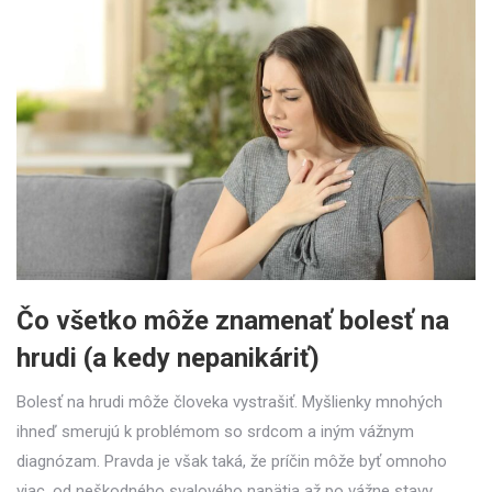
Čo všetko môže znamenať bolesť na
hrudi (a kedy nepanikáriť)
Bolesť na hrudi môže človeka vystrašiť. Myšlienky mnohých
ihneď smerujú k problémom so srdcom a iným vážnym
diagnózam. Pravda je však taká, že príčin môže byť omnoho
viac, od neškodného svalového napätia až po vážne stavy,