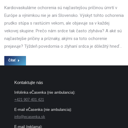
Kardiovaskulárne ochorenia sú najčastejšou príčinou úmrtí v
Európe a výnimkou nie je ani Slovensko. Výskyt tohto ochorenia
prudko stúpa s rastúcim vekom, ale objavuje sa v každej
vekovej skupine. Prečo nám srdce tak často zlyháva? A aké sú
najčastejšie príčiny a príznaky, akými sa toto ochorenie
prejavuje? Týždeň povedomia o zlyhaní srdca je dôležitý hneď…
Čítať
Kontaktujte nás
Infolinka eČasenka (nie ambulancia):
+421 907 401 421
E-mail eČasenka (nie ambulancia):
info@ecasenka.sk
E-mail (reklama):