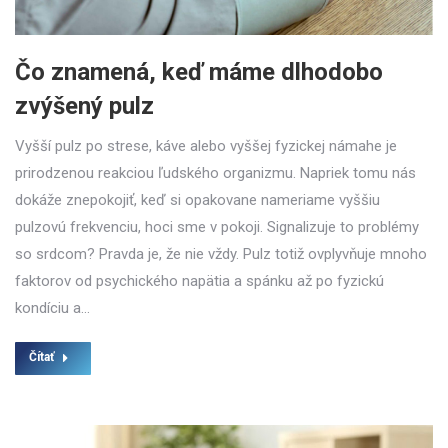
Čo znamená, keď máme dlhodobo
zvýšený pulz
Vyšší pulz po strese, káve alebo vyššej fyzickej námahe je
prirodzenou reakciou ľudského organizmu. Napriek tomu nás
dokáže znepokojiť, keď si opakovane nameriame vyššiu
pulzovú frekvenciu, hoci sme v pokoji. Signalizuje to problémy
so srdcom? Pravda je, že nie vždy. Pulz totiž ovplyvňuje mnoho
faktorov od psychického napätia a spánku až po fyzickú
kondíciu a…
Čítať