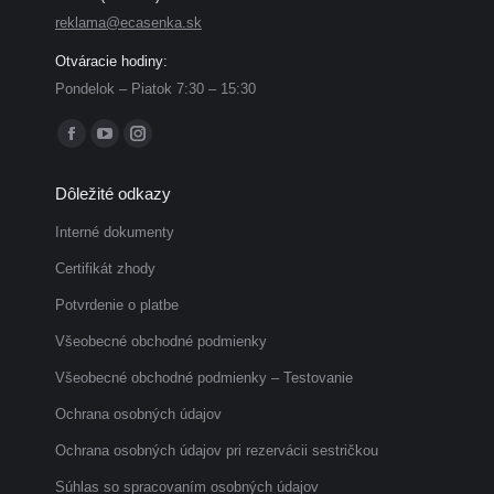
reklama@ecasenka.sk
Otváracie hodiny:
Pondelok – Piatok 7:30 – 15:30
Find us on:
Facebook
YouTube
Instagram
page
page
page
Dôležité odkazy
opens
opens
opens
in
in
in
Interné dokumenty
new
new
new
Certifikát zhody
window
window
window
Potvrdenie o platbe
Všeobecné obchodné podmienky
Všeobecné obchodné podmienky – Testovanie
Ochrana osobných údajov
Ochrana osobných údajov pri rezervácii sestričkou
Súhlas so spracovaním osobných údajov