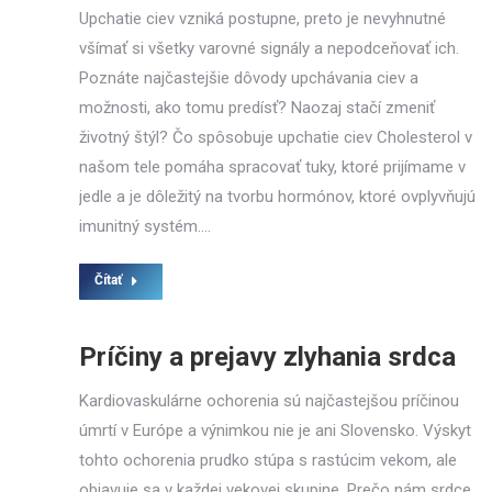
Upchatie ciev vzniká postupne, preto je nevyhnutné
všímať si všetky varovné signály a nepodceňovať ich.
Poznáte najčastejšie dôvody upchávania ciev a
možnosti, ako tomu predísť? Naozaj stačí zmeniť
životný štýl? Čo spôsobuje upchatie ciev Cholesterol v
našom tele pomáha spracovať tuky, ktoré prijímame v
jedle a je dôležitý na tvorbu hormónov, ktoré ovplyvňujú
imunitný systém.…
Čítať
Príčiny a prejavy zlyhania srdca
Kardiovaskulárne ochorenia sú najčastejšou príčinou
úmrtí v Európe a výnimkou nie je ani Slovensko. Výskyt
tohto ochorenia prudko stúpa s rastúcim vekom, ale
objavuje sa v každej vekovej skupine. Prečo nám srdce