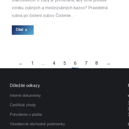
starostlivosť o zuby je primeraná, aby sme predišli
vzniku zubných a medzizubných kazov? Pravidelná
rutina pri čistení zubov Čistenie…
Čítať
←
1
…
4
5
6
7
8
→
Dôležité odkazy
Interné dokumenty
Certifikát zhody
Potvrdenie o platbe
Všeobecné obchodné podmienky