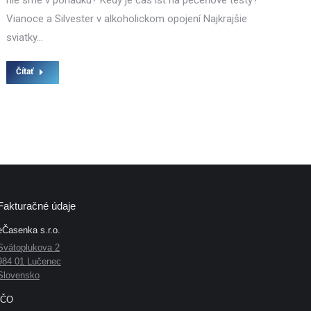
nie sme v poriadku? Kedy je čas ísť na pečeňové testy?
Vianoce a Silvester v alkoholickom opojení Najkrajšie
sviatky…
Čítať
Fakturačné údaje
eČasenka s.r.o.
Svätoplukova 2
984 01 Lučenec
Slovensko
IČO