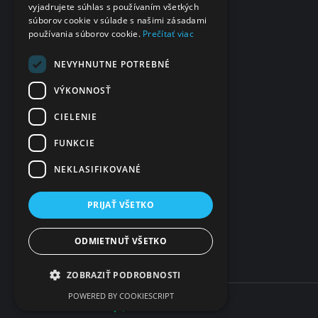
E-mail (reklama):
vyjadrujete súhlas s používaním všetkých
súborov cookie v súlade s našimi zásadami
reklama@ecasenka.sk
používania súborov cookie.
Prečítať viac
Otváracie hodiny:
Pondelok – Piatok 7:30 – 15:30
NEVYHNUTNE POTREBNÉ
Find us on:
VÝKONNOSŤ
Facebook
YouTube
Instagram
CIELENIE
page
page
page
opens
opens
opens
FUNKCIE
in
in
in
NEKLASIFIKOVANÉ
new
new
new
window
window
window
PRIJAŤ VŠETKO
ODMIETNUŤ VŠETKO
ZOBRAZIŤ PODROBNOSTI
POWERED BY COOKIESCRIPT
Web vytvorilo