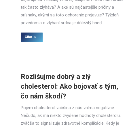
tak často zlyháva? A aké sú najčastejšie príčiny a
príznaky, akými sa toto ochorenie prejavuje? Týždeň
povedomia o zlyhaní srdca je dôležitý hneď…
Čítať
Rozlišujme dobrý a zlý
cholesterol: Ako bojovať s tým,
čo nám škodí?
Pojem cholesterol väčšina z nás vníma negatívne.
Nečudo, ak má niekto zvýšené hodnoty cholesterolu,
zväčša to signalizuje zdravotné komplikácie. Kedy je