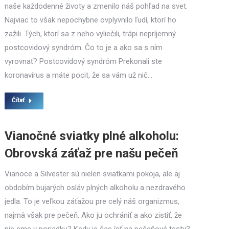
naše každodenné životy a zmenilo náš pohľad na svet.
Najviac to však nepochybne ovplyvnilo ľudí, ktorí ho
zažili. Tých, ktorí sa z neho vyliečili, trápi nepríjemný
postcovidový syndróm. Čo to je a ako sa s ním
vyrovnať? Postcovidový syndróm Prekonali ste
koronavírus a máte pocit, že sa vám už nič…
Čítať
Vianočné sviatky plné alkoholu:
Obrovská záťaž pre našu pečeň
Vianoce a Silvester sú nielen sviatkami pokoja, ale aj
obdobím bujarých osláv plných alkoholu a nezdravého
jedla. To je veľkou záťažou pre celý náš organizmus,
najmä však pre pečeň. Ako ju ochrániť a ako zistiť, že