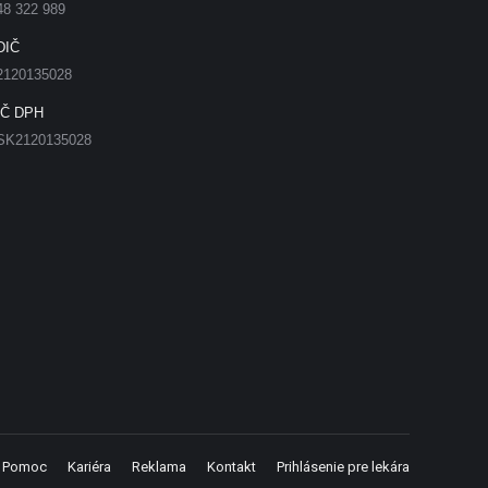
48 322 989
DIČ
2120135028
IČ DPH
SK2120135028
Pomoc
Kariéra
Reklama
Kontakt
Prihlásenie pre lekára