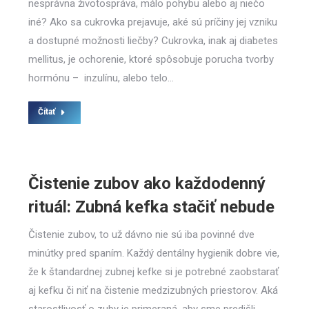
nesprávna životospráva, málo pohybu alebo aj niečo
iné? Ako sa cukrovka prejavuje, aké sú príčiny jej vzniku
a dostupné možnosti liečby? Cukrovka, inak aj diabetes
mellitus, je ochorenie, ktoré spôsobuje porucha tvorby
hormónu – inzulínu, alebo telo…
Čítať
Čistenie zubov ako každodenný
rituál: Zubná kefka stačiť nebude
Čistenie zubov, to už dávno nie sú iba povinné dve
minútky pred spaním. Každý dentálny hygienik dobre vie,
že k štandardnej zubnej kefke si je potrebné zaobstarať
aj kefku či niť na čistenie medzizubných priestorov. Aká