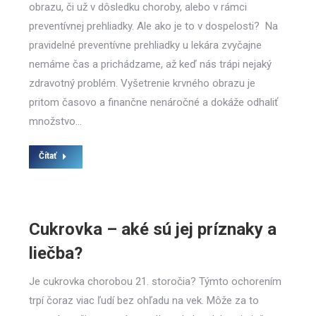
obrazu, či už v dôsledku choroby, alebo v rámci
preventívnej prehliadky. Ale ako je to v dospelosti? Na
pravidelné preventívne prehliadky u lekára zvyčajne
nemáme čas a prichádzame, až keď nás trápi nejaký
zdravotný problém. Vyšetrenie krvného obrazu je
pritom časovo a finančne nenáročné a dokáže odhaliť
množstvo…
Čítať
Cukrovka – aké sú jej príznaky a
liečba?
Je cukrovka chorobou 21. storočia? Týmto ochorením
trpí čoraz viac ľudí bez ohľadu na vek. Môže za to