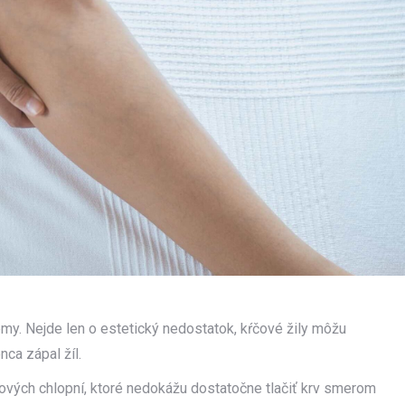
émy. Nejde len o estetický nedostatok, kŕčové žily môžu
nca zápal žíl.
lových chlopní, ktoré nedokážu dostatočne tlačiť krv smerom