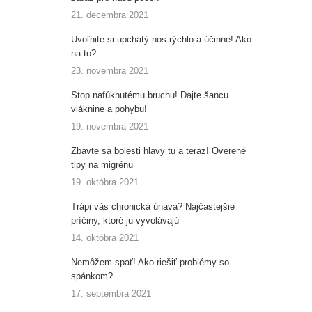
21. decembra 2021
Uvoľnite si upchatý nos rýchlo a účinne! Ako
na to?
23. novembra 2021
Stop nafúknutému bruchu! Dajte šancu
vláknine a pohybu!
19. novembra 2021
Zbavte sa bolesti hlavy tu a teraz! Overené
tipy na migrénu
19. októbra 2021
Trápi vás chronická únava? Najčastejšie
príčiny, ktoré ju vyvolávajú
14. októbra 2021
Nemôžem spať! Ako riešiť problémy so
spánkom?
17. septembra 2021