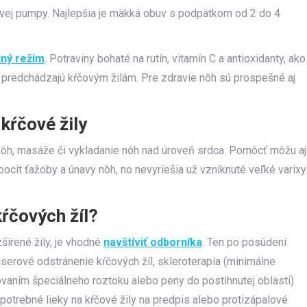
ovej pumpy. Najlepšia je mäkká obuv s podpätkom od 2 do 4
tný režim
. Potraviny bohaté na rutín, vitamín C a antioxidanty, ako
a, predchádzajú kŕčovým žilám. Pre zdravie nôh sú prospešné aj
kŕčové žily
ôh, masáže či vykladanie nôh nad úroveň srdca. Pomôcť môžu aj
 pocit ťažoby a únavy nôh, no nevyriešia už vzniknuté veľké varixy
kŕčových žíl?
zšírené žily, je vhodné
navštíviť odborníka
. Ten po posúdení
aserové odstránenie kŕčových žíl, skleroterapia (minimálne
ovaním špeciálneho roztoku alebo peny do postihnutej oblasti)
potrebné lieky na kŕčové žily na predpis alebo protizápalové