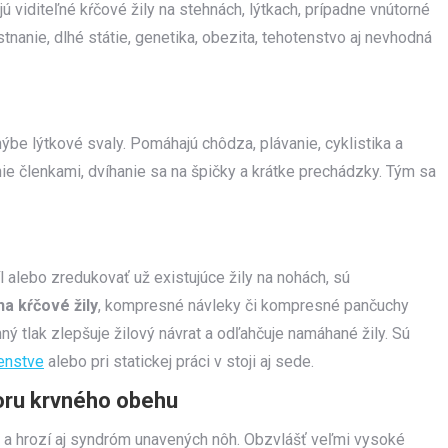
ajú viditeľné kŕčové žily na stehnách, lýtkach, prípadne vnútorné
tnanie, dlhé státie, genetika, obezita, tehotenstvo aj nevhodná
hýbe lýtkové svaly. Pomáhajú chôdza, plávanie, cyklistika a
nie členkami, dvíhanie sa na špičky a krátke prechádzky. Tým sa
 alebo zredukovať už existujúce žily na nohách, sú
a kŕčové žily
, kompresné návleky či kompresné pančuchy
ný tlak zlepšuje žilový návrat a odľahčuje namáhané žily. Sú
tenstve
alebo pri statickej práci v stoji aj sede.
oru krvného obehu
a hrozí aj syndróm unavených nôh. Obzvlášť veľmi vysoké