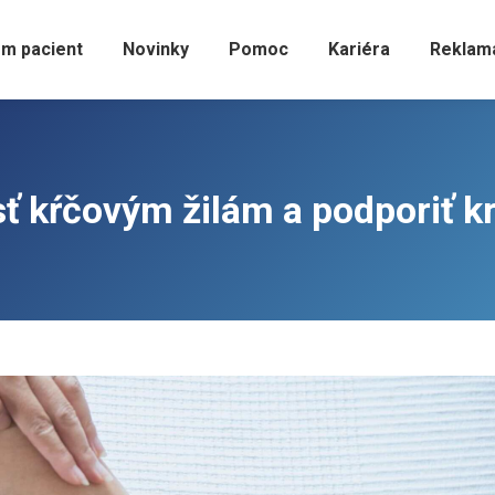
m pacient
Novinky
Pomoc
Kariéra
Reklam
sť kŕčovým žilám a podporiť k