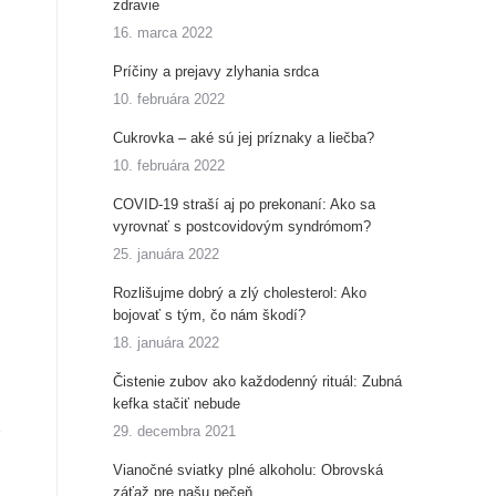
zdravie
16. marca 2022
Príčiny a prejavy zlyhania srdca
10. februára 2022
Cukrovka – aké sú jej príznaky a liečba?
10. februára 2022
COVID-19 straší aj po prekonaní: Ako sa
vyrovnať s postcovidovým syndrómom?
25. januára 2022
Rozlišujme dobrý a zlý cholesterol: Ako
bojovať s tým, čo nám škodí?
18. januára 2022
Čistenie zubov ako každodenný rituál: Zubná
kefka stačiť nebude
29. decembra 2021
Vianočné sviatky plné alkoholu: Obrovská
záťaž pre našu pečeň