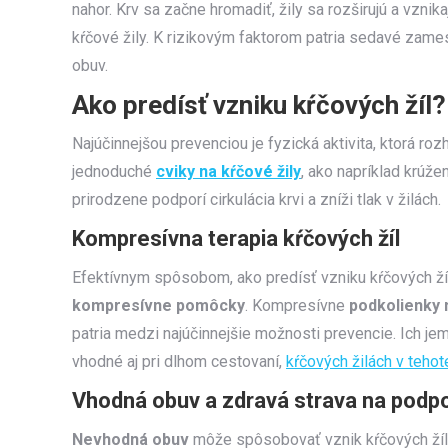
nahor. Krv sa začne hromadiť, žily sa rozširujú a vznik
kŕčové žily. K rizikovým faktorom patria sedavé zames
obuv.
Ako predísť vzniku kŕčových žíl?
Najúčinnejšou prevenciou je fyzická aktivita, ktorá roz
jednoduché
cviky na kŕčové žily
, ako napríklad krúže
prirodzene podporí cirkulácia krvi a zníži tlak v žilách.
Kompresívna terapia kŕčových žíl
Efektívnym spôsobom, ako predísť vzniku kŕčových žíl
kompresívne pomôcky
. Kompresívne
podkolienky n
patria medzi najúčinnejšie možnosti prevencie. Ich jem
vhodné aj pri dlhom cestovaní,
kŕčových žilách v teho
Vhodná obuv a zdravá strava na podp
Nevhodná obuv
môže spôsobovať vznik kŕčových žíl 