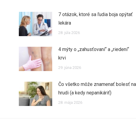
7 otázok, ktoré sa ľudia boja opýtať
lekára
28. júla 2026
4 mýty o „zahusťovaní“ a „riedení“
krvi
29. júna 2026
Čo všetko môže znamenať bolesť na
hrudi (a kedy nepanikáriť)
28. mája 2026