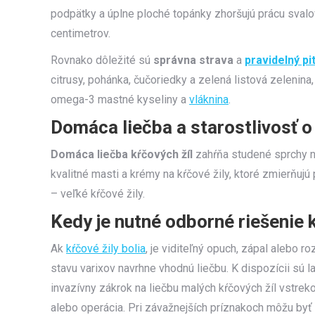
podpätky a úplne ploché topánky zhoršujú prácu sval
centimetrov.
Rovnako dôležité sú
správna strava
a
pravidelný pi
citrusy, pohánka, čučoriedky a zelená listová zelenin
omega-3 mastné kyseliny a
vláknina
.
Domáca liečba a starostlivosť o 
Domáca liečba kŕčových žíl
zahŕňa studené sprchy n
kvalitné masti a krémy na kŕčové žily, ktoré zmierňujú
– veľké kŕčové žily.
Kedy je nutné odborné riešenie 
Ak
kŕčové žily bolia
, je viditeľný opuch, zápal alebo ro
stavu varixov navrhne vhodnú liečbu. K dispozícii sú l
invazívny zákrok na liečbu malých kŕčových žíl vstrek
alebo operácia. Pri závažnejších príznakoch môžu byť 