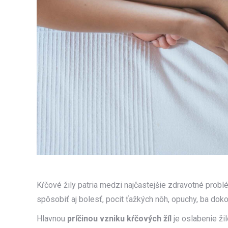
Kŕčové žily patria medzi najčastejšie zdravotné probl
spôsobiť aj bolesť, pocit ťažkých nôh, opuchy, ba doko
Hlavnou
príčinou vzniku kŕčových žíl
je oslabenie ži