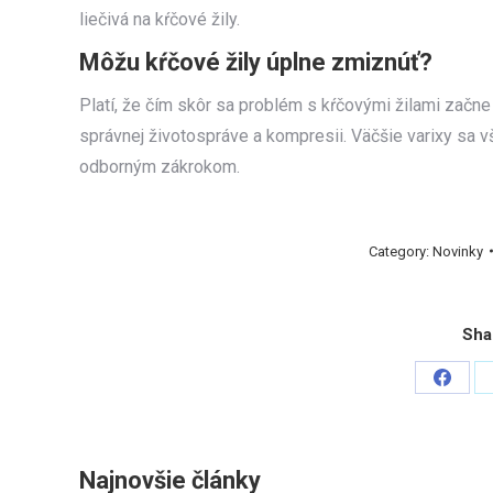
liečivá na kŕčové žily.
Môžu kŕčové žily úplne zmiznúť?
Platí, že čím skôr sa problém s kŕčovými žilami začne 
správnej životospráve a kompresii. Väčšie varixy sa vš
odborným zákrokom.
Category:
Novinky
Sha
Share
on
Faceb
Najnovšie články