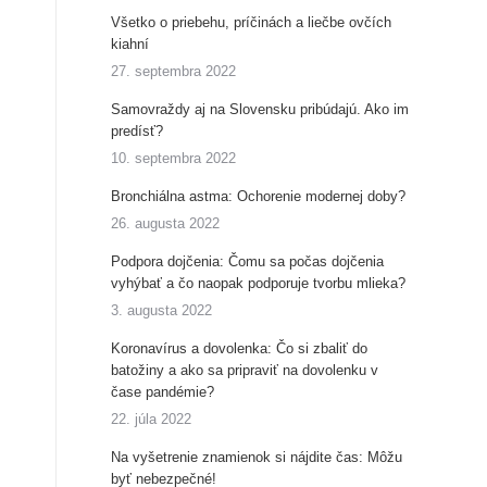
Všetko o priebehu, príčinách a liečbe ovčích
kiahní
27. septembra 2022
Samovraždy aj na Slovensku pribúdajú. Ako im
predísť?
10. septembra 2022
Bronchiálna astma: Ochorenie modernej doby?
26. augusta 2022
Podpora dojčenia: Čomu sa počas dojčenia
vyhýbať a čo naopak podporuje tvorbu mlieka?
3. augusta 2022
Koronavírus a dovolenka: Čo si zbaliť do
batožiny a ako sa pripraviť na dovolenku v
čase pandémie?
22. júla 2022
Na vyšetrenie znamienok si nájdite čas: Môžu
byť nebezpečné!