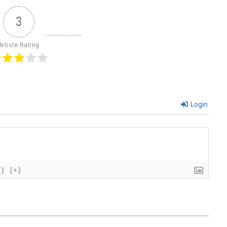
3
Article Rating
Login
{}
[+]