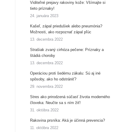
Viditeľné prejavy rakoviny kože: Všímajte si
tieto príznaky!
24. januára 2023
Kašeľ, zápal priedušiek alebo pneumónia?
Možnosti, ako rozpoznať zápal pľúc
13. decembra 2022
Strašiak zvaný cirhóza pečene: Príznaky a
štádiá choroby
13. decembra 2022
Operáciou proti šedému zákalu: Sú aj iné
spôsoby, ako ho odstrániť?
29. novembra 2022
Stres ako prirodzená súčasť života moderného
človeka: Neučte sa s ním žiť!
31. októbra 2022
Rakovina prsníka: Aká je účinná prevencia?
11. októbra 2022