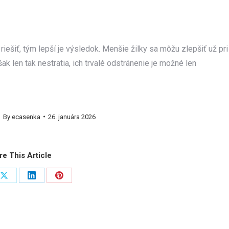
riešiť, tým lepší je výsledok. Menšie žilky sa môžu zlepšiť už pri
ak len tak nestratia, ich trvalé odstránenie je možné len
By
ecasenka
26. januára 2026
re This Article
Share
Share
Share
on
on
on
ook
X
LinkedIn
Pinterest