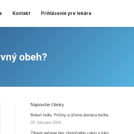
a
Kontakt
Prihlásenie pre lekára
rvný obeh?
Najnovšie články
Bolesť hrdla: Príčiny a účinná domáca liečba
20. februára 2024
Zdravé pečenie bez zbytočného cukru a tuku: