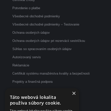
window
window
window
Potvrdenie o platbe
Všeobecné obchodné podmienky
Všeobecné obchodné podmienky – Testovanie
Ochrana osobných údajov
Ochrana osobných údajov pri rezervácii sestričkou
Súhlas so spracovaním osobných údajov
Autorizovaný servis
Reklamácie
Certifikát systému manažérstva kvality a bezpečnosti
Projekty a finančná podpora
Etický kódex
×
Táto webová lokalita
Dotazník spokojnosti po vyšetrení
používa súbory cookie.
Fakturačné údaje
Táto webová lokalita používa súbory cookie