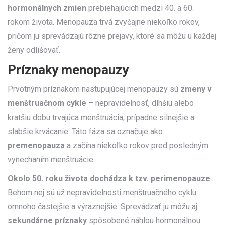
hormonálnych zmien
prebiehajúcich medzi 40. a 60.
rokom života. Menopauza trvá zvyčajne niekoľko rokov,
pričom ju sprevádzajú rôzne prejavy, ktoré sa môžu u každej
ženy odlišovať.
Príznaky menopauzy
Prvotným príznakom nastupujúcej menopauzy sú
zmeny v
menštruačnom cykle
– nepravidelnosť, dlhšiu alebo
kratšiu dobu trvajúca menštruácia, prípadne silnejšie a
slabšie krvácanie. Táto fáza sa označuje ako
premenopauza
a začína niekoľko rokov pred posledným
vynechaním menštruácie.
Okolo 50. roku života dochádza k tzv.
perimenopauze
.
Behom nej sú už nepravidelnosti menštruačného cyklu
omnoho častejšie a výraznejšie. Sprevádzať ju môžu aj
sekundárne príznaky
spôsobené náhlou hormonálnou