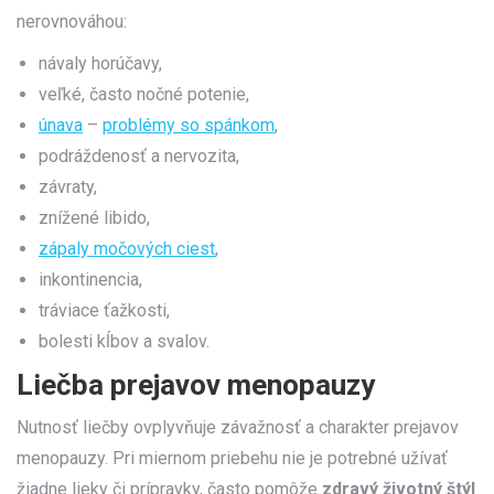
nerovnováhou:
návaly horúčavy,
veľké, často nočné potenie,
únava
–
problémy so spánkom
,
podráždenosť a nervozita,
závraty,
znížené libido,
zápaly močových ciest
,
inkontinencia,
tráviace ťažkosti,
bolesti kĺbov a svalov.
Liečba prejavov menopauzy
Nutnosť liečby ovplyvňuje závažnosť a charakter prejavov
menopauzy. Pri miernom priebehu nie je potrebné užívať
žiadne lieky či prípravky, často pomôže
zdravý životný štýl