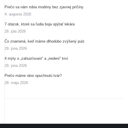
Prečo sa nám robia modriny bez zjavnej príčiny
4. augusta 2026
7 otázok, ktoré sa ľudia boja opýtať lekára
28. júla 2026
Čo znamená, keď máme dlhodobo zvýšený pulz
29. júna 2026
4 mýty o „zahusťovaní“ a „riedení“ krvi
29. júna 2026
Prečo máme ráno opuchnutú tvár?
28. mája 2026