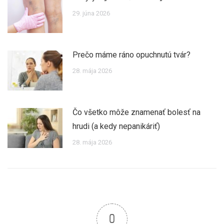
29. júna 2026
Prečo máme ráno opuchnutú tvár?
28. mája 2026
Čo všetko môže znamenať bolesť na
hrudi (a kedy nepanikáriť)
28. mája 2026
0