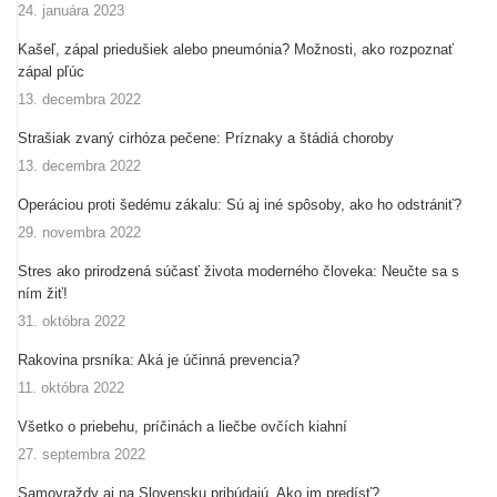
24. januára 2023
Kašeľ, zápal priedušiek alebo pneumónia? Možnosti, ako rozpoznať
zápal pľúc
13. decembra 2022
Strašiak zvaný cirhóza pečene: Príznaky a štádiá choroby
13. decembra 2022
Operáciou proti šedému zákalu: Sú aj iné spôsoby, ako ho odstrániť?
29. novembra 2022
Stres ako prirodzená súčasť života moderného človeka: Neučte sa s
ním žiť!
31. októbra 2022
Rakovina prsníka: Aká je účinná prevencia?
11. októbra 2022
Všetko o priebehu, príčinách a liečbe ovčích kiahní
27. septembra 2022
Samovraždy aj na Slovensku pribúdajú. Ako im predísť?