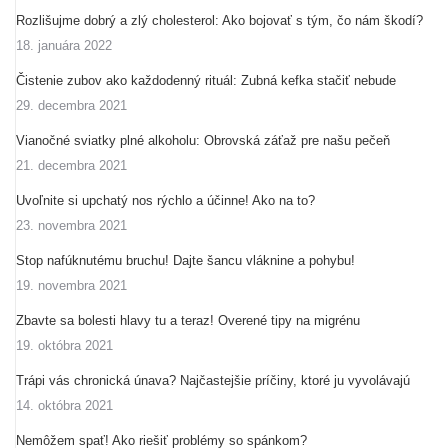
Rozlišujme dobrý a zlý cholesterol: Ako bojovať s tým, čo nám škodí?
18. januára 2022
Čistenie zubov ako každodenný rituál: Zubná kefka stačiť nebude
29. decembra 2021
Vianočné sviatky plné alkoholu: Obrovská záťaž pre našu pečeň
21. decembra 2021
Uvoľnite si upchatý nos rýchlo a účinne! Ako na to?
23. novembra 2021
Stop nafúknutému bruchu! Dajte šancu vláknine a pohybu!
19. novembra 2021
Zbavte sa bolesti hlavy tu a teraz! Overené tipy na migrénu
19. októbra 2021
Trápi vás chronická únava? Najčastejšie príčiny, ktoré ju vyvolávajú
14. októbra 2021
Nemôžem spať! Ako riešiť problémy so spánkom?