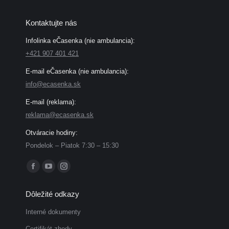
Kontaktujte nás
Infolinka eČasenka (nie ambulancia):
+421 907 401 421
E-mail eČasenka (nie ambulancia):
info@ecasenka.sk
E-mail (reklama):
reklama@ecasenka.sk
Otváracie hodiny:
Pondelok – Piatok 7:30 – 15:30
Find us on:
Facebook
YouTube
Instagram
page
page
page
Dôležité odkazy
opens
opens
opens
in
in
in
Interné dokumenty
new
new
new
Certifikát zhody