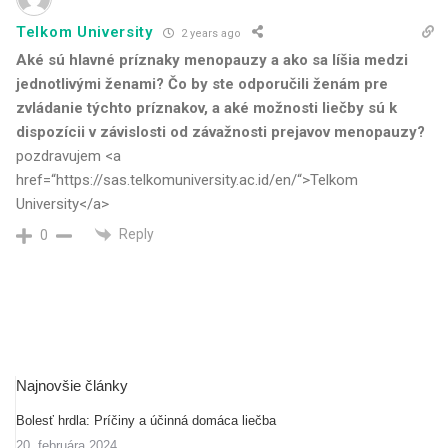
Telkom University
2 years ago
Aké sú hlavné príznaky menopauzy a ako sa líšia medzi
jednotlivými ženami? Čo by ste odporučili ženám pre
zvládanie týchto príznakov, a aké možnosti liečby sú k
dispozícii v závislosti od závažnosti prejavov menopauzy?
pozdravujem <a
href=“https://sas.telkomuniversity.ac.id/en/“>Telkom
University</a>
Reply
0
Najnovšie články
Bolesť hrdla: Príčiny a účinná domáca liečba
20. februára 2024