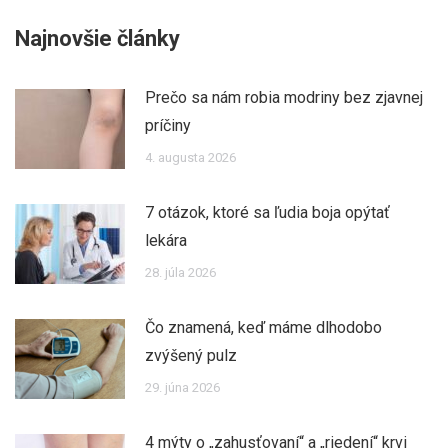
Facebook
X
LinkedIn
Pinterest
Najnovšie články
Prečo sa nám robia modriny bez zjavnej
príčiny
4. augusta 2026
7 otázok, ktoré sa ľudia boja opýtať
lekára
28. júla 2026
Čo znamená, keď máme dlhodobo
zvýšený pulz
29. júna 2026
4 mýty o „zahusťovaní“ a „riedení“ krvi