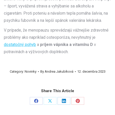
– šport, vyvážená strava a vyhýbanie sa alkoholu a
cigaretám. Proti poteniu a návalom tepla pomáha šalvia, na
psychiku ľubovník a na lepší spánok valeriána lekárska.
V prípade, že menopauzu sprevádzajú vážnejšie zdravotné
problémy ako napríklad osteoporóza, nevyhnutný je
dostatočný pohyb
a
príjem vápnika a vitamínu D
v
potravinách a výživových doplnkoch.
Category:
Novinky
By
Andrea Jakubíková
12. decembra 2023
Share This Article
Share
Share
Share
Share
on
on
on
on