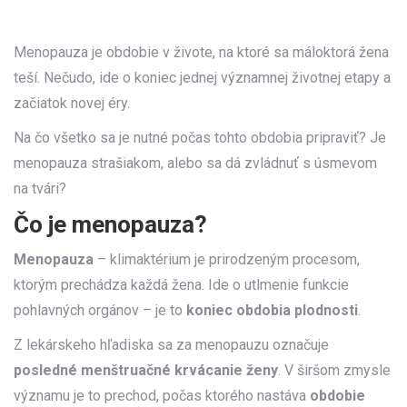
Menopauza je obdobie v živote, na ktoré sa máloktorá žena
teší. Nečudo, ide o koniec jednej významnej životnej etapy a
začiatok novej éry.
Na čo všetko sa je nutné počas tohto obdobia pripraviť? Je
menopauza strašiakom, alebo sa dá zvládnuť s úsmevom
na tvári?
Čo je menopauza?
Menopauza
– klimaktérium je prirodzeným procesom,
ktorým prechádza každá žena. Ide o utlmenie funkcie
pohlavných orgánov – je to
koniec obdobia plodnosti
.
Z lekárskeho hľadiska sa za menopauzu označuje
posledné menštruačné krvácanie ženy
. V širšom zmysle
významu je to prechod, počas ktorého nastáva
obdobie