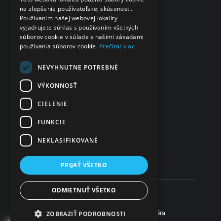
na zlepšenie používateľskej skúsenosti.
eČasenka s.r.o.
Používaním našej webovej lokality
vyjadrujete súhlas s používaním všetkých
Svätoplukova 2
súborov cookie v súlade s našimi zásadami
984 01 Lučenec
používania súborov cookie.
Prečítať viac
Slovensko
IČO
NEVYHNUTNE POTREBNÉ
48 322 989
VÝKONNOSŤ
DIČ
CIELENIE
2120135028
FUNKCIE
IČ DPH
SK2120135028
NEKLASIFIKOVANÉ
PRIJAŤ VŠETKO
ODMIETNUŤ VŠETKO
Som lekár
Som pacient
Web vytvorilo
1
Novinky
Pomoc
Kariéra
ZOBRAZIŤ PODROBNOSTI